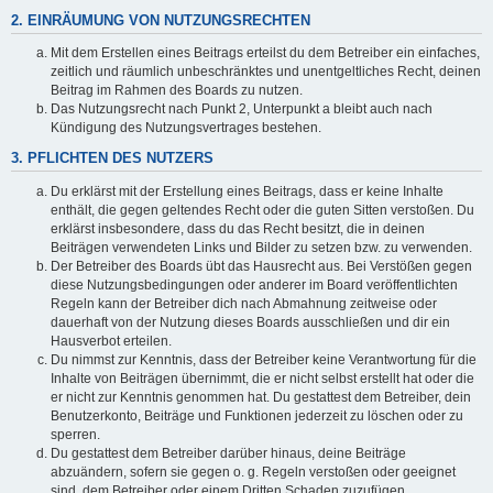
2. EINRÄUMUNG VON NUTZUNGSRECHTEN
Mit dem Erstellen eines Beitrags erteilst du dem Betreiber ein einfaches,
zeitlich und räumlich unbeschränktes und unentgeltliches Recht, deinen
Beitrag im Rahmen des Boards zu nutzen.
Das Nutzungsrecht nach Punkt 2, Unterpunkt a bleibt auch nach
Kündigung des Nutzungsvertrages bestehen.
3. PFLICHTEN DES NUTZERS
Du erklärst mit der Erstellung eines Beitrags, dass er keine Inhalte
enthält, die gegen geltendes Recht oder die guten Sitten verstoßen. Du
erklärst insbesondere, dass du das Recht besitzt, die in deinen
Beiträgen verwendeten Links und Bilder zu setzen bzw. zu verwenden.
Der Betreiber des Boards übt das Hausrecht aus. Bei Verstößen gegen
diese Nutzungsbedingungen oder anderer im Board veröffentlichten
Regeln kann der Betreiber dich nach Abmahnung zeitweise oder
dauerhaft von der Nutzung dieses Boards ausschließen und dir ein
Hausverbot erteilen.
Du nimmst zur Kenntnis, dass der Betreiber keine Verantwortung für die
Inhalte von Beiträgen übernimmt, die er nicht selbst erstellt hat oder die
er nicht zur Kenntnis genommen hat. Du gestattest dem Betreiber, dein
Benutzerkonto, Beiträge und Funktionen jederzeit zu löschen oder zu
sperren.
Du gestattest dem Betreiber darüber hinaus, deine Beiträge
abzuändern, sofern sie gegen o. g. Regeln verstoßen oder geeignet
sind, dem Betreiber oder einem Dritten Schaden zuzufügen.