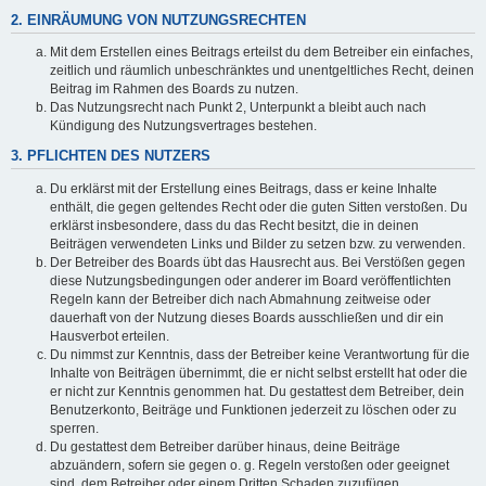
2. EINRÄUMUNG VON NUTZUNGSRECHTEN
Mit dem Erstellen eines Beitrags erteilst du dem Betreiber ein einfaches,
zeitlich und räumlich unbeschränktes und unentgeltliches Recht, deinen
Beitrag im Rahmen des Boards zu nutzen.
Das Nutzungsrecht nach Punkt 2, Unterpunkt a bleibt auch nach
Kündigung des Nutzungsvertrages bestehen.
3. PFLICHTEN DES NUTZERS
Du erklärst mit der Erstellung eines Beitrags, dass er keine Inhalte
enthält, die gegen geltendes Recht oder die guten Sitten verstoßen. Du
erklärst insbesondere, dass du das Recht besitzt, die in deinen
Beiträgen verwendeten Links und Bilder zu setzen bzw. zu verwenden.
Der Betreiber des Boards übt das Hausrecht aus. Bei Verstößen gegen
diese Nutzungsbedingungen oder anderer im Board veröffentlichten
Regeln kann der Betreiber dich nach Abmahnung zeitweise oder
dauerhaft von der Nutzung dieses Boards ausschließen und dir ein
Hausverbot erteilen.
Du nimmst zur Kenntnis, dass der Betreiber keine Verantwortung für die
Inhalte von Beiträgen übernimmt, die er nicht selbst erstellt hat oder die
er nicht zur Kenntnis genommen hat. Du gestattest dem Betreiber, dein
Benutzerkonto, Beiträge und Funktionen jederzeit zu löschen oder zu
sperren.
Du gestattest dem Betreiber darüber hinaus, deine Beiträge
abzuändern, sofern sie gegen o. g. Regeln verstoßen oder geeignet
sind, dem Betreiber oder einem Dritten Schaden zuzufügen.