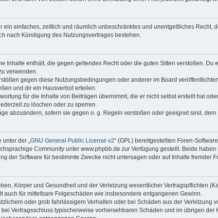
ber ein einfaches, zeitlich und räumlich unbeschränktes und unentgeltliches Recht
auch nach Kündigung des Nutzungsvertrages bestehen.
ine Inhalte enthält, die gegen geltendes Recht oder die guten Sitten verstoßen. Du 
 zu verwenden.
erstößen gegen diese Nutzungsbedingungen oder anderer im Board veröffentlichte
ßen und dir ein Hausverbot erteilen.
ortung für die Inhalte von Beiträgen übernimmt, die er nicht selbst erstellt hat od
jederzeit zu löschen oder zu sperren.
räge abzuändern, sofern sie gegen o. g. Regeln verstoßen oder geeignet sind, dem
 unter der „
GNU General Public License v2
“ (GPL) bereitgestellten Foren-Softwa
chsprachige Community unter www.phpbb.de zur Verfügung gestellt. Beide haben ke
g der Software für bestimmte Zwecke nicht untersagen oder auf Inhalte fremder F
ben, Körper und Gesundheit und der Verletzung wesentlicher Vertragspflichten (Kard
gilt auch für mittelbare Folgeschäden wie insbesondere entgangenen Gewinn.
ätzlichem oder grob fahrlässigem Verhalten oder bei Schäden aus der Verletzung 
 die bei Vertragsschluss typischerweise vorhersehbaren Schäden und im übrigen de