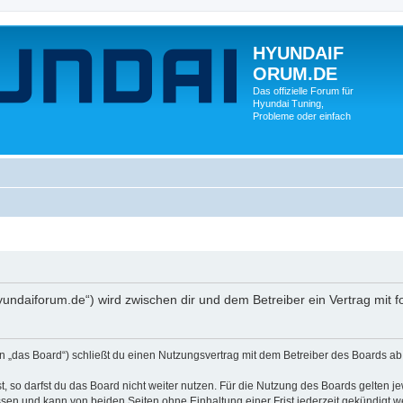
HYUNDAIF
ORUM.DE
Das offizielle Forum für
Hyundai Tuning,
Probleme oder einfach
ndaiforum.de“) wird zwischen dir und dem Betreiber ein Vertrag mit
as Board“) schließt du einen Nutzungsvertrag mit dem Betreiber des Boards ab (i
 so darfst du das Board nicht weiter nutzen. Für die Nutzung des Boards gelten jew
sen und kann von beiden Seiten ohne Einhaltung einer Frist jederzeit gekündigt w