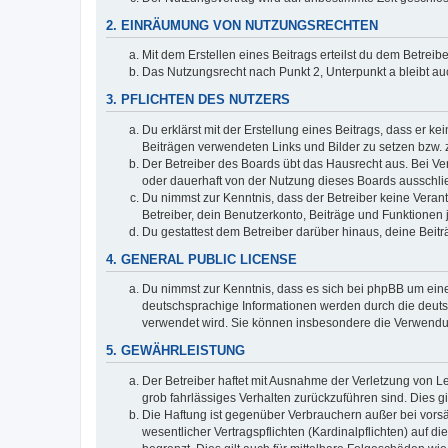
2. EINRÄUMUNG VON NUTZUNGSRECHTEN
Mit dem Erstellen eines Beitrags erteilst du dem Betrei
Das Nutzungsrecht nach Punkt 2, Unterpunkt a bleibt 
3. PFLICHTEN DES NUTZERS
Du erklärst mit der Erstellung eines Beitrags, dass er ke
Beiträgen verwendeten Links und Bilder zu setzen bzw.
Der Betreiber des Boards übt das Hausrecht aus. Bei V
oder dauerhaft von der Nutzung dieses Boards ausschlie
Du nimmst zur Kenntnis, dass der Betreiber keine Verantw
Betreiber, dein Benutzerkonto, Beiträge und Funktionen 
Du gestattest dem Betreiber darüber hinaus, deine Beit
4. GENERAL PUBLIC LICENSE
Du nimmst zur Kenntnis, dass es sich bei phpBB um eine
deutschsprachige Informationen werden durch die deuts
verwendet wird. Sie können insbesondere die Verwendun
5. GEWÄHRLEISTUNG
Der Betreiber haftet mit Ausnahme der Verletzung von Le
grob fahrlässiges Verhalten zurückzuführen sind. Dies 
Die Haftung ist gegenüber Verbrauchern außer bei vors
wesentlicher Vertragspflichten (Kardinalpflichten) auf