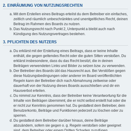
2. EINRÄUMUNG VON NUTZUNGSRECHTEN
Mit dem Erstellen eines Beitrags erteilst du dem Betreiber ein einfaches,
zeitlich und räumlich unbeschränktes und unentgeltliches Recht, deinen
Beitrag im Rahmen des Boards zu nutzen.
Das Nutzungsrecht nach Punkt 2, Unterpunkt a bleibt auch nach
Kündigung des Nutzungsvertrages bestehen.
3. PFLICHTEN DES NUTZERS
Du erklärst mit der Erstellung eines Beitrags, dass er keine Inhalte
enthält, die gegen geltendes Recht oder die guten Sitten verstoßen. Du
erklärst insbesondere, dass du das Recht besitzt, die in deinen
Beiträgen verwendeten Links und Bilder zu setzen bzw. zu verwenden.
Der Betreiber des Boards übt das Hausrecht aus. Bei Verstößen gegen
diese Nutzungsbedingungen oder anderer im Board veröffentlichten
Regeln kann der Betreiber dich nach Abmahnung zeitweise oder
dauerhaft von der Nutzung dieses Boards ausschließen und dir ein
Hausverbot erteilen.
Du nimmst zur Kenntnis, dass der Betreiber keine Verantwortung für die
Inhalte von Beiträgen übernimmt, die er nicht selbst erstellt hat oder die
er nicht zur Kenntnis genommen hat. Du gestattest dem Betreiber, dein
Benutzerkonto, Beiträge und Funktionen jederzeit zu löschen oder zu
sperren.
Du gestattest dem Betreiber darüber hinaus, deine Beiträge
abzuändern, sofern sie gegen o. g. Regeln verstoßen oder geeignet
sind, dem Betreiber oder einem Dritten Schaden zuzufügen.