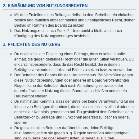
2. EINRÄUMUNG VON NUTZUNGSRECHTEN
Mit dem Erstellen eines Beitrags erteilst du dem Betreiber ein einfaches,
zeitlich und räumlich unbeschränktes und unentgeltliches Recht, deinen
Beitrag im Rahmen des Boards zu nutzen.
Das Nutzungsrecht nach Punkt 2, Unterpunkt a bleibt auch nach
Kündigung des Nutzungsvertrages bestehen.
3. PFLICHTEN DES NUTZERS
Du erklärst mit der Erstellung eines Beitrags, dass er keine Inhalte
enthält, die gegen geltendes Recht oder die guten Sitten verstoßen. Du
erklärst insbesondere, dass du das Recht besitzt, die in deinen
Beiträgen verwendeten Links und Bilder zu setzen bzw. zu verwenden.
Der Betreiber des Boards übt das Hausrecht aus. Bei Verstößen gegen
diese Nutzungsbedingungen oder anderer im Board veröffentlichten
Regeln kann der Betreiber dich nach Abmahnung zeitweise oder
dauerhaft von der Nutzung dieses Boards ausschließen und dir ein
Hausverbot erteilen.
Du nimmst zur Kenntnis, dass der Betreiber keine Verantwortung für die
Inhalte von Beiträgen übernimmt, die er nicht selbst erstellt hat oder die
er nicht zur Kenntnis genommen hat. Du gestattest dem Betreiber, dein
Benutzerkonto, Beiträge und Funktionen jederzeit zu löschen oder zu
sperren.
Du gestattest dem Betreiber darüber hinaus, deine Beiträge
abzuändern, sofern sie gegen o. g. Regeln verstoßen oder geeignet
sind, dem Betreiber oder einem Dritten Schaden zuzufügen.