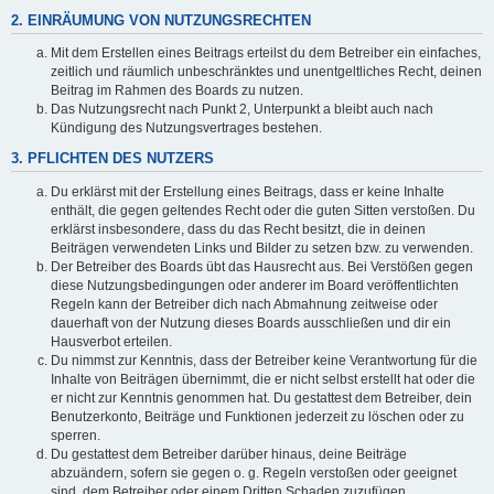
2. EINRÄUMUNG VON NUTZUNGSRECHTEN
Mit dem Erstellen eines Beitrags erteilst du dem Betreiber ein einfaches,
zeitlich und räumlich unbeschränktes und unentgeltliches Recht, deinen
Beitrag im Rahmen des Boards zu nutzen.
Das Nutzungsrecht nach Punkt 2, Unterpunkt a bleibt auch nach
Kündigung des Nutzungsvertrages bestehen.
3. PFLICHTEN DES NUTZERS
Du erklärst mit der Erstellung eines Beitrags, dass er keine Inhalte
enthält, die gegen geltendes Recht oder die guten Sitten verstoßen. Du
erklärst insbesondere, dass du das Recht besitzt, die in deinen
Beiträgen verwendeten Links und Bilder zu setzen bzw. zu verwenden.
Der Betreiber des Boards übt das Hausrecht aus. Bei Verstößen gegen
diese Nutzungsbedingungen oder anderer im Board veröffentlichten
Regeln kann der Betreiber dich nach Abmahnung zeitweise oder
dauerhaft von der Nutzung dieses Boards ausschließen und dir ein
Hausverbot erteilen.
Du nimmst zur Kenntnis, dass der Betreiber keine Verantwortung für die
Inhalte von Beiträgen übernimmt, die er nicht selbst erstellt hat oder die
er nicht zur Kenntnis genommen hat. Du gestattest dem Betreiber, dein
Benutzerkonto, Beiträge und Funktionen jederzeit zu löschen oder zu
sperren.
Du gestattest dem Betreiber darüber hinaus, deine Beiträge
abzuändern, sofern sie gegen o. g. Regeln verstoßen oder geeignet
sind, dem Betreiber oder einem Dritten Schaden zuzufügen.