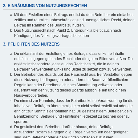
2. EINRÄUMUNG VON NUTZUNGSRECHTEN
Mit dem Erstellen eines Beitrags erteilst du dem Betreiber ein einfaches,
zeitlich und räumlich unbeschränktes und unentgeltliches Recht, deinen
Beitrag im Rahmen des Boards zu nutzen.
Das Nutzungsrecht nach Punkt 2, Unterpunkt a bleibt auch nach
Kündigung des Nutzungsvertrages bestehen.
3. PFLICHTEN DES NUTZERS
Du erklärst mit der Erstellung eines Beitrags, dass er keine Inhalte
enthält, die gegen geltendes Recht oder die guten Sitten verstoßen. Du
erklärst insbesondere, dass du das Recht besitzt, die in deinen
Beiträgen verwendeten Links und Bilder zu setzen bzw. zu verwenden.
Der Betreiber des Boards übt das Hausrecht aus. Bei Verstößen gegen
diese Nutzungsbedingungen oder anderer im Board veröffentlichten
Regeln kann der Betreiber dich nach Abmahnung zeitweise oder
dauerhaft von der Nutzung dieses Boards ausschließen und dir ein
Hausverbot erteilen.
Du nimmst zur Kenntnis, dass der Betreiber keine Verantwortung für die
Inhalte von Beiträgen übernimmt, die er nicht selbst erstellt hat oder die
er nicht zur Kenntnis genommen hat. Du gestattest dem Betreiber, dein
Benutzerkonto, Beiträge und Funktionen jederzeit zu löschen oder zu
sperren.
Du gestattest dem Betreiber darüber hinaus, deine Beiträge
abzuändern, sofern sie gegen o. g. Regeln verstoßen oder geeignet
sind, dem Betreiber oder einem Dritten Schaden zuzufügen.