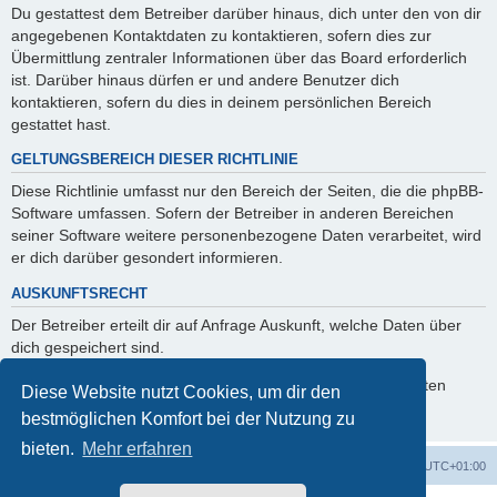
Du gestattest dem Betreiber darüber hinaus, dich unter den von dir
angegebenen Kontaktdaten zu kontaktieren, sofern dies zur
Übermittlung zentraler Informationen über das Board erforderlich
ist. Darüber hinaus dürfen er und andere Benutzer dich
kontaktieren, sofern du dies in deinem persönlichen Bereich
gestattet hast.
GELTUNGSBEREICH DIESER RICHTLINIE
Diese Richtlinie umfasst nur den Bereich der Seiten, die die phpBB-
Software umfassen. Sofern der Betreiber in anderen Bereichen
seiner Software weitere personenbezogene Daten verarbeitet, wird
er dich darüber gesondert informieren.
AUSKUNFTSRECHT
Der Betreiber erteilt dir auf Anfrage Auskunft, welche Daten über
dich gespeichert sind.
Du kannst jederzeit die Löschung bzw. Sperrung deiner Daten
Diese Website nutzt Cookies, um dir den
verlangen. Kontaktiere hierzu bitte den Betreiber.
bestmöglichen Komfort bei der Nutzung zu
bieten.
Mehr erfahren
Startseite
Foren-Übersicht
Alle Zeiten sind
UTC+01:00