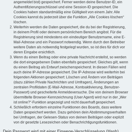
angemeldet bist) gespeichert. Ferner werden deine Benutzer-ID, ein
Authentifizierungsschlüssel und eine Session-ID gespeichert. Die
Cookies haben standardmäßig eine Gültigkeit von einem Jahr. Alle
Cookies kannst du jederzeit über die Funktion „Alle Cookies löschen“
löschen.
Weiterhin werden die Daten gespeichert, die du bei der Registrierung,
in deinem Profil oder deinem persönlichem Bereich angibst. Für die
Registrierung sind mindestens ein eindeutiger Benutzername, eine E-
Mail-Adresse und ein Passwort notwendig. Wenn durch den Betreiber
weitere Daten als notwendig festgelegt wurden, so ist dies für dich vor
deren Eingabe ersichtlich.
Wenn du einen Beitrag oder eine private Nachricht erstellst, so werden
die dort eingegebenen Daten ebenfalls gespeichert. Gleiches gilt, wenn
du einen Beitrag als Entwurf zwischenspeicherst. In diesen Fällen wird
auch deine IP-Adresse gespeichert. Die IP-Adresse wird weiterhin bei
folgenden Aktionen gespeichert: Löschen und Ändern von Beiträgen
(dazu zählen Private Nachrichten und Umfragen), Änderungen an
zentralen Profildaten (E-Mail-Adresse, Kontoaktivierung, Benutzer-
Passwort) und gescheiterte Anmeldeversuche. Die von deinem Browser
übermittelte Browser-Kennzeichnung (User Agent) wird nur in der „Wer
ist online?“-Funktion angezeigt und nicht dauerhaft gespeichert.
Schließlich erfordern einzelne Funktionen des Boards, dass weitere
Daten gespeichert werden. Dazu gehören dein Abstimmungsverhalten
bei Umfragen, der Gelesen-Status von deinen Beiträgen oder explizit
von dir gesetzte Lesezeichen oder Benachrichtigungsfunktionen.
Dein Passwort wird mit einer Einwege-Verschlüsselung (Hash)