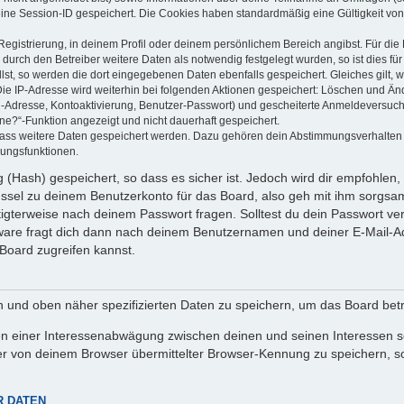
eine Session-ID gespeichert. Die Cookies haben standardmäßig eine Gültigkeit von 
Registrierung, in deinem Profil oder deinem persönlichem Bereich angibst. Für di
rch den Betreiber weitere Daten als notwendig festgelegt wurden, so ist dies für 
llst, so werden die dort eingegebenen Daten ebenfalls gespeichert. Gleiches gilt, 
Die IP-Adresse wird weiterhin bei folgenden Aktionen gespeichert: Löschen und Än
l-Adresse, Kontoaktivierung, Benutzer-Passwort) und gescheiterte Anmeldeversuch
ine?“-Funktion angezeigt und nicht dauerhaft gespeichert.
 dass weitere Daten gespeichert werden. Dazu gehören dein Abstimmungsverhalten
gungsfunktionen.
(Hash) gespeichert, so dass es sicher ist. Jedoch wird dir empfohlen, 
ssel zu deinem Benutzerkonto für das Board, also geh mit ihm sorgsam
htigterweise nach deinem Passwort fragen. Solltest du dein Passwort v
are fragt dich dann nach deinem Benutzernamen und deiner E-Mail-Ad
Board zugreifen kannst.
en und oben näher spezifizierten Daten zu speichern, um das Board bet
en einer Interessenabwägung zwischen deinen und seinen Interessen sow
r von deinem Browser übermittelter Browser-Kennung zu speichern, so
R DATEN