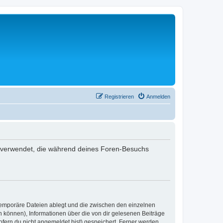
Registrieren
Anmelden
n verwendet, die während deines Foren-Besuchs
 temporäre Dateien ablegt und die zwischen den einzelnen
en können), Informationen über die von dir gelesenen Beiträge
ofern du nicht angemeldet bist) gespeichert. Ferner werden