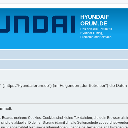
HYUNDAIF
ORUM.DE
Das offizielle Forum für
Hyundai Tuning,
Probleme oder einfach
(„https://Hyundaiforum.de“) (im Folgenden „der Betreiber“) die Date
ammelt:
s Boards mehrere Cookies. Cookies sind kleine Textdateien, die dein Browser als
 sind die aktuelle ID deiner Sitzung (damit dir alle Seitenaufrufe zugeordnet werd
u nicht angemeldet bist) sowie Informationen über deine Teilnahme an Umfragen (s