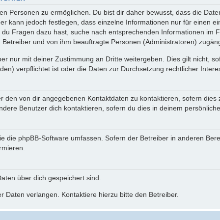
n Personen zu ermöglichen. Du bist dir daher bewusst, dass die Daten d
ber kann jedoch festlegen, dass einzelne Informationen nur für einen ei
n du Fragen dazu hast, suche nach entsprechenden Informationen im Fo
n Betreiber und von ihm beauftragte Personen (Administratoren) zugäng
r nur mit deiner Zustimmung an Dritte weitergeben. Dies gilt nicht, s
n) verpflichtet ist oder die Daten zur Durchsetzung rechtlicher Interes
er den von dir angegebenen Kontaktdaten zu kontaktieren, sofern dies 
andere Benutzer dich kontaktieren, sofern du dies in deinem persönliche
, die die phpBB-Software umfassen. Sofern der Betreiber in anderen Be
ormieren.
 Daten über dich gespeichert sind.
 Daten verlangen. Kontaktiere hierzu bitte den Betreiber.