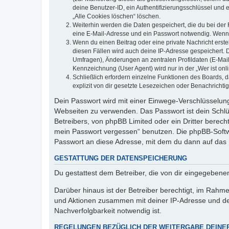
deine Benutzer-ID, ein Authentifizierungsschlüssel und 
„Alle Cookies löschen“ löschen.
Weiterhin werden die Daten gespeichert, die du bei der 
eine E-Mail-Adresse und ein Passwort notwendig. Wenn du
Wenn du einen Beitrag oder eine private Nachricht erste
diesen Fällen wird auch deine IP-Adresse gespeichert. 
Umfragen), Änderungen an zentralen Profildaten (E-Mai
Kennzeichnung (User Agent) wird nur in der „Wer ist onl
Schließlich erfordern einzelne Funktionen des Boards,
explizit von dir gesetzte Lesezeichen oder Benachrichti
Dein Passwort wird mit einer Einwege-Verschlüsselung 
Webseiten zu verwenden. Das Passwort ist dein Schlü
Betreibers, von phpBB Limited oder ein Dritter berec
mein Passwort vergessen“ benutzen. Die phpBB-Softw
Passwort an diese Adresse, mit dem du dann auf das 
GESTATTUNG DER DATENSPEICHERUNG
Du gestattest dem Betreiber, die von dir eingegeben
Darüber hinaus ist der Betreiber berechtigt, im Rahm
und Aktionen zusammen mit deiner IP-Adresse und de
Nachverfolgbarkeit notwendig ist.
REGELUNGEN BEZÜGLICH DER WEITERGABE DEINE