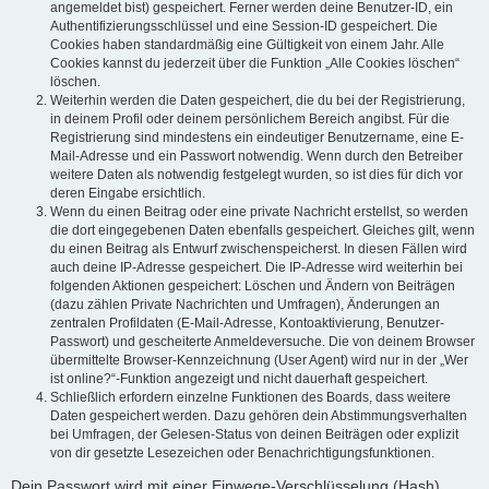
angemeldet bist) gespeichert. Ferner werden deine Benutzer-ID, ein
Authentifizierungsschlüssel und eine Session-ID gespeichert. Die
Cookies haben standardmäßig eine Gültigkeit von einem Jahr. Alle
Cookies kannst du jederzeit über die Funktion „Alle Cookies löschen“
löschen.
Weiterhin werden die Daten gespeichert, die du bei der Registrierung,
in deinem Profil oder deinem persönlichem Bereich angibst. Für die
Registrierung sind mindestens ein eindeutiger Benutzername, eine E-
Mail-Adresse und ein Passwort notwendig. Wenn durch den Betreiber
weitere Daten als notwendig festgelegt wurden, so ist dies für dich vor
deren Eingabe ersichtlich.
Wenn du einen Beitrag oder eine private Nachricht erstellst, so werden
die dort eingegebenen Daten ebenfalls gespeichert. Gleiches gilt, wenn
du einen Beitrag als Entwurf zwischenspeicherst. In diesen Fällen wird
auch deine IP-Adresse gespeichert. Die IP-Adresse wird weiterhin bei
folgenden Aktionen gespeichert: Löschen und Ändern von Beiträgen
(dazu zählen Private Nachrichten und Umfragen), Änderungen an
zentralen Profildaten (E-Mail-Adresse, Kontoaktivierung, Benutzer-
Passwort) und gescheiterte Anmeldeversuche. Die von deinem Browser
übermittelte Browser-Kennzeichnung (User Agent) wird nur in der „Wer
ist online?“-Funktion angezeigt und nicht dauerhaft gespeichert.
Schließlich erfordern einzelne Funktionen des Boards, dass weitere
Daten gespeichert werden. Dazu gehören dein Abstimmungsverhalten
bei Umfragen, der Gelesen-Status von deinen Beiträgen oder explizit
von dir gesetzte Lesezeichen oder Benachrichtigungsfunktionen.
Dein Passwort wird mit einer Einwege-Verschlüsselung (Hash)