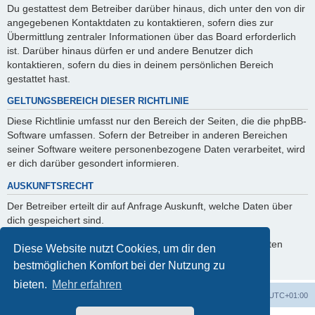
Du gestattest dem Betreiber darüber hinaus, dich unter den von dir
angegebenen Kontaktdaten zu kontaktieren, sofern dies zur
Übermittlung zentraler Informationen über das Board erforderlich
ist. Darüber hinaus dürfen er und andere Benutzer dich
kontaktieren, sofern du dies in deinem persönlichen Bereich
gestattet hast.
GELTUNGSBEREICH DIESER RICHTLINIE
Diese Richtlinie umfasst nur den Bereich der Seiten, die die phpBB-
Software umfassen. Sofern der Betreiber in anderen Bereichen
seiner Software weitere personenbezogene Daten verarbeitet, wird
er dich darüber gesondert informieren.
AUSKUNFTSRECHT
Der Betreiber erteilt dir auf Anfrage Auskunft, welche Daten über
dich gespeichert sind.
Du kannst jederzeit die Löschung bzw. Sperrung deiner Daten
Diese Website nutzt Cookies, um dir den
verlangen. Kontaktiere hierzu bitte den Betreiber.
bestmöglichen Komfort bei der Nutzung zu
bieten.
Mehr erfahren
Startseite
Foren-Übersicht
Alle Zeiten sind
UTC+01:00