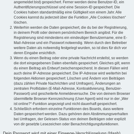
angemeldet bist) gespeichert. Ferner werden deine Benutzer-ID, ein
Authentifizierungsschlüssel und eine Session-ID gespeichert. Die
Cookies haben standardmäßig eine Gültigkeit von einem Jahr. Alle
Cookies kannst du jederzeit über die Funktion „Alle Cookies löschen“
löschen.
Weiterhin werden die Daten gespeichert, die du bei der Registrierung,
in deinem Profil oder deinem persönlichem Bereich angibst. Für die
Registrierung sind mindestens ein eindeutiger Benutzername, eine E-
Mail-Adresse und ein Passwort notwendig. Wenn durch den Betreiber
weitere Daten als notwendig festgelegt wurden, so ist dies für dich vor
deren Eingabe ersichtlich.
Wenn du einen Beitrag oder eine private Nachricht erstellst, so werden
die dort eingegebenen Daten ebenfalls gespeichert. Gleiches gilt, wenn
du einen Beitrag als Entwurf zwischenspeicherst. In diesen Fällen wird
auch deine IP-Adresse gespeichert. Die IP-Adresse wird weiterhin bei
folgenden Aktionen gespeichert: Löschen und Ändern von Beiträgen
(dazu zählen Private Nachrichten und Umfragen), Änderungen an
zentralen Profildaten (E-Mail-Adresse, Kontoaktivierung, Benutzer-
Passwort) und gescheiterte Anmeldeversuche. Die von deinem Browser
übermittelte Browser-Kennzeichnung (User Agent) wird nur in der „Wer
ist online?“-Funktion angezeigt und nicht dauerhaft gespeichert.
Schließlich erfordern einzelne Funktionen des Boards, dass weitere
Daten gespeichert werden. Dazu gehören dein Abstimmungsverhalten
bei Umfragen, der Gelesen-Status von deinen Beiträgen oder explizit
von dir gesetzte Lesezeichen oder Benachrichtigungsfunktionen.
Dein Passwort wird mit einer Einwege-Verschlüsselung (Hash)