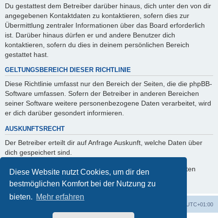
Du gestattest dem Betreiber darüber hinaus, dich unter den von dir
angegebenen Kontaktdaten zu kontaktieren, sofern dies zur
Übermittlung zentraler Informationen über das Board erforderlich
ist. Darüber hinaus dürfen er und andere Benutzer dich
kontaktieren, sofern du dies in deinem persönlichen Bereich
gestattet hast.
GELTUNGSBEREICH DIESER RICHTLINIE
Diese Richtlinie umfasst nur den Bereich der Seiten, die die phpBB-
Software umfassen. Sofern der Betreiber in anderen Bereichen
seiner Software weitere personenbezogene Daten verarbeitet, wird
er dich darüber gesondert informieren.
AUSKUNFTSRECHT
Der Betreiber erteilt dir auf Anfrage Auskunft, welche Daten über
dich gespeichert sind.
Du kannst jederzeit die Löschung bzw. Sperrung deiner Daten
Diese Website nutzt Cookies, um dir den
verlangen. Kontaktiere hierzu bitte den Betreiber.
bestmöglichen Komfort bei der Nutzung zu
bieten.
Mehr erfahren
Startseite
Foren-Übersicht
Alle Zeiten sind
UTC+01:00