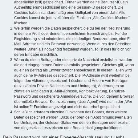
angemeldet bist) gespeichert. Ferner werden deine Benutzer-ID, ein
Authentifizierungsschlüssel und eine Session-ID gespeichert. Die
Cookies haben standardmäßig eine Gültigkeit von einem Jahr. Alle
Cookies kannst du jederzeit über die Funktion „Alle Cookies löschen“
löschen.
Weiterhin werden die Daten gespeichert, die du bei der Registrierung,
in deinem Profil oder deinem persönlichem Bereich angibst. Für die
Registrierung sind mindestens ein eindeutiger Benutzername, eine E-
Mail-Adresse und ein Passwort notwendig. Wenn durch den Betreiber
weitere Daten als notwendig festgelegt wurden, so ist dies für dich vor
deren Eingabe ersichtlich.
Wenn du einen Beitrag oder eine private Nachricht erstellst, so werden
die dort eingegebenen Daten ebenfalls gespeichert. Gleiches gilt, wenn
du einen Beitrag als Entwurf zwischenspeicherst. In diesen Fällen wird
auch deine IP-Adresse gespeichert. Die IP-Adresse wird weiterhin bei
folgenden Aktionen gespeichert: Löschen und Ändern von Beiträgen
(dazu zählen Private Nachrichten und Umfragen), Änderungen an
zentralen Profildaten (E-Mail-Adresse, Kontoaktivierung, Benutzer-
Passwort) und gescheiterte Anmeldeversuche. Die von deinem Browser
übermittelte Browser-Kennzeichnung (User Agent) wird nur in der „Wer
ist online?“-Funktion angezeigt und nicht dauerhaft gespeichert.
Schließlich erfordern einzelne Funktionen des Boards, dass weitere
Daten gespeichert werden. Dazu gehören dein Abstimmungsverhalten
bei Umfragen, der Gelesen-Status von deinen Beiträgen oder explizit
von dir gesetzte Lesezeichen oder Benachrichtigungsfunktionen.
Dein Passwort wird mit einer Einwege-Verschlüsselung (Hash)