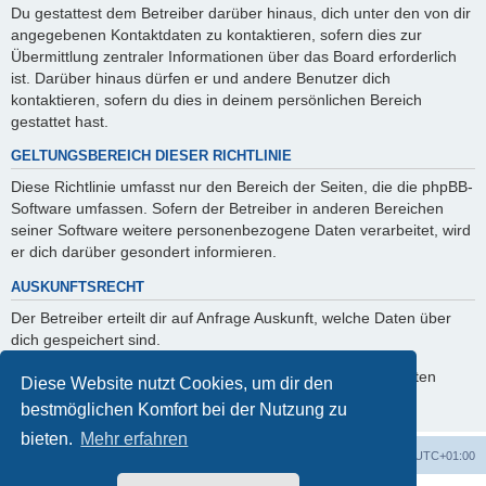
Du gestattest dem Betreiber darüber hinaus, dich unter den von dir
angegebenen Kontaktdaten zu kontaktieren, sofern dies zur
Übermittlung zentraler Informationen über das Board erforderlich
ist. Darüber hinaus dürfen er und andere Benutzer dich
kontaktieren, sofern du dies in deinem persönlichen Bereich
gestattet hast.
GELTUNGSBEREICH DIESER RICHTLINIE
Diese Richtlinie umfasst nur den Bereich der Seiten, die die phpBB-
Software umfassen. Sofern der Betreiber in anderen Bereichen
seiner Software weitere personenbezogene Daten verarbeitet, wird
er dich darüber gesondert informieren.
AUSKUNFTSRECHT
Der Betreiber erteilt dir auf Anfrage Auskunft, welche Daten über
dich gespeichert sind.
Du kannst jederzeit die Löschung bzw. Sperrung deiner Daten
Diese Website nutzt Cookies, um dir den
verlangen. Kontaktiere hierzu bitte den Betreiber.
bestmöglichen Komfort bei der Nutzung zu
bieten.
Mehr erfahren
Startseite
Foren-Übersicht
Alle Zeiten sind
UTC+01:00