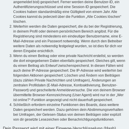
angemeldet bist) gespeichert. Ferner werden deine Benutzer-ID, ein
Authentifizierungsschlüssel und eine Session-ID gespeichert. Die
Cookies haben standardmäßig eine Gültigkeit von einem Jahr. Alle
Cookies kannst du jederzeit über die Funktion „Alle Cookies löschen“
löschen.
Weiterhin werden die Daten gespeichert, die du bei der Registrierung,
in deinem Profil oder deinem persönlichem Bereich angibst. Für die
Registrierung sind mindestens ein eindeutiger Benutzername, eine E-
Mail-Adresse und ein Passwort notwendig. Wenn durch den Betreiber
weitere Daten als notwendig festgelegt wurden, so ist dies für dich vor
deren Eingabe ersichtlich.
Wenn du einen Beitrag oder eine private Nachricht erstellst, so werden
die dort eingegebenen Daten ebenfalls gespeichert. Gleiches gilt, wenn
du einen Beitrag als Entwurf zwischenspeicherst. In diesen Fällen wird
auch deine IP-Adresse gespeichert. Die IP-Adresse wird weiterhin bei
folgenden Aktionen gespeichert: Löschen und Ändern von Beiträgen
(dazu zählen Private Nachrichten und Umfragen), Änderungen an
zentralen Profildaten (E-Mail-Adresse, Kontoaktivierung, Benutzer-
Passwort) und gescheiterte Anmeldeversuche. Die von deinem Browser
übermittelte Browser-Kennzeichnung (User Agent) wird nur in der „Wer
ist online?“-Funktion angezeigt und nicht dauerhaft gespeichert.
Schließlich erfordern einzelne Funktionen des Boards, dass weitere
Daten gespeichert werden. Dazu gehören dein Abstimmungsverhalten
bei Umfragen, der Gelesen-Status von deinen Beiträgen oder explizit
von dir gesetzte Lesezeichen oder Benachrichtigungsfunktionen.
Dein Passwort wird mit einer Einwege-Verschlüsselung (Hash)