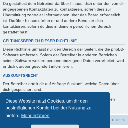
Du gestattest dem Betreiber darüber hinaus, dich unter den von dir
angegebenen Kontaktdaten zu kontaktieren, sofern dies zur
Übermittlung zentraler Informationen über das Board erforderlich
ist. Darüber hinaus dürfen er und andere Benutzer dich
kontaktieren, sofern du dies in deinem persönlichen Bereich
gestattet hast.
GELTUNGSBEREICH DIESER RICHTLINIE
Diese Richtlinie umfasst nur den Bereich der Seiten, die die phpBB-
Software umfassen. Sofern der Betreiber in anderen Bereichen
seiner Software weitere personenbezogene Daten verarbeitet, wird
er dich darüber gesondert informieren.
AUSKUNFTSRECHT
Der Betreiber erteilt dir auf Anfrage Auskunft, welche Daten über
dich gespeichert sind.
Du kannst jederzeit die Löschung bzw. Sperrung deiner Daten
Diese Website nutzt Cookies, um dir den
verlangen. Kontaktiere hierzu bitte den Betreiber.
bestmöglichen Komfort bei der Nutzung zu
bieten.
Mehr erfahren
Startseite
Foren-Übersicht
Alle Zeiten sind
UTC+01:00