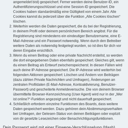
angemeldet bist) gespeichert. Ferner werden deine Benutzer-ID, ein
Authentifizierungsschlüssel und eine Session-ID gespeichert. Die
Cookies haben standardmäßig eine Gültigkeit von einem Jahr. Alle
Cookies kannst du jederzeit über die Funktion „Alle Cookies löschen“
löschen.
Weiterhin werden die Daten gespeichert, die du bei der Registrierung,
in deinem Profil oder deinem persönlichem Bereich angibst. Für die
Registrierung sind mindestens ein eindeutiger Benutzername, eine E-
Mail-Adresse und ein Passwort notwendig. Wenn durch den Betreiber
weitere Daten als notwendig festgelegt wurden, so ist dies für dich vor
deren Eingabe ersichtlich.
Wenn du einen Beitrag oder eine private Nachricht erstellst, so werden
die dort eingegebenen Daten ebenfalls gespeichert. Gleiches gilt, wenn
du einen Beitrag als Entwurf zwischenspeicherst. In diesen Fällen wird
auch deine IP-Adresse gespeichert. Die IP-Adresse wird weiterhin bei
folgenden Aktionen gespeichert: Löschen und Ändern von Beiträgen
(dazu zählen Private Nachrichten und Umfragen), Änderungen an
zentralen Profildaten (E-Mail-Adresse, Kontoaktivierung, Benutzer-
Passwort) und gescheiterte Anmeldeversuche. Die von deinem Browser
übermittelte Browser-Kennzeichnung (User Agent) wird nur in der „Wer
ist online?“-Funktion angezeigt und nicht dauerhaft gespeichert.
Schließlich erfordern einzelne Funktionen des Boards, dass weitere
Daten gespeichert werden. Dazu gehören dein Abstimmungsverhalten
bei Umfragen, der Gelesen-Status von deinen Beiträgen oder explizit
von dir gesetzte Lesezeichen oder Benachrichtigungsfunktionen.
Dein Passwort wird mit einer Einwege-Verschlüsselung (Hash)