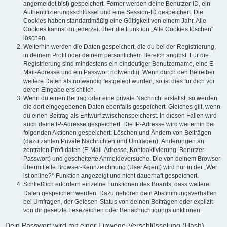
angemeldet bist) gespeichert. Ferner werden deine Benutzer-ID, ein
Authentifizierungsschlüssel und eine Session-ID gespeichert. Die
Cookies haben standardmäßig eine Gültigkeit von einem Jahr. Alle
Cookies kannst du jederzeit über die Funktion „Alle Cookies löschen“
löschen.
Weiterhin werden die Daten gespeichert, die du bei der Registrierung,
in deinem Profil oder deinem persönlichem Bereich angibst. Für die
Registrierung sind mindestens ein eindeutiger Benutzername, eine E-
Mail-Adresse und ein Passwort notwendig. Wenn durch den Betreiber
weitere Daten als notwendig festgelegt wurden, so ist dies für dich vor
deren Eingabe ersichtlich.
Wenn du einen Beitrag oder eine private Nachricht erstellst, so werden
die dort eingegebenen Daten ebenfalls gespeichert. Gleiches gilt, wenn
du einen Beitrag als Entwurf zwischenspeicherst. In diesen Fällen wird
auch deine IP-Adresse gespeichert. Die IP-Adresse wird weiterhin bei
folgenden Aktionen gespeichert: Löschen und Ändern von Beiträgen
(dazu zählen Private Nachrichten und Umfragen), Änderungen an
zentralen Profildaten (E-Mail-Adresse, Kontoaktivierung, Benutzer-
Passwort) und gescheiterte Anmeldeversuche. Die von deinem Browser
übermittelte Browser-Kennzeichnung (User Agent) wird nur in der „Wer
ist online?“-Funktion angezeigt und nicht dauerhaft gespeichert.
Schließlich erfordern einzelne Funktionen des Boards, dass weitere
Daten gespeichert werden. Dazu gehören dein Abstimmungsverhalten
bei Umfragen, der Gelesen-Status von deinen Beiträgen oder explizit
von dir gesetzte Lesezeichen oder Benachrichtigungsfunktionen.
Dein Passwort wird mit einer Einwege-Verschlüsselung (Hash)