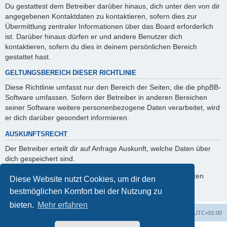
Du gestattest dem Betreiber darüber hinaus, dich unter den von dir
angegebenen Kontaktdaten zu kontaktieren, sofern dies zur
Übermittlung zentraler Informationen über das Board erforderlich
ist. Darüber hinaus dürfen er und andere Benutzer dich
kontaktieren, sofern du dies in deinem persönlichen Bereich
gestattet hast.
GELTUNGSBEREICH DIESER RICHTLINIE
Diese Richtlinie umfasst nur den Bereich der Seiten, die die phpBB-
Software umfassen. Sofern der Betreiber in anderen Bereichen
seiner Software weitere personenbezogene Daten verarbeitet, wird
er dich darüber gesondert informieren.
AUSKUNFTSRECHT
Der Betreiber erteilt dir auf Anfrage Auskunft, welche Daten über
dich gespeichert sind.
Du kannst jederzeit die Löschung bzw. Sperrung deiner Daten
Diese Website nutzt Cookies, um dir den
verlangen. Kontaktiere hierzu bitte den Betreiber.
bestmöglichen Komfort bei der Nutzung zu
bieten.
Mehr erfahren
Startseite
Foren-Übersicht
Alle Zeiten sind
UTC+01:00