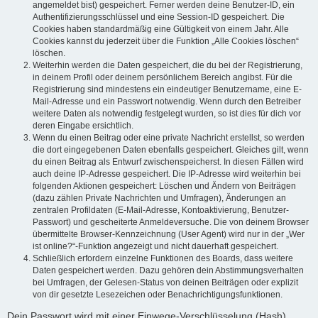
angemeldet bist) gespeichert. Ferner werden deine Benutzer-ID, ein
Authentifizierungsschlüssel und eine Session-ID gespeichert. Die
Cookies haben standardmäßig eine Gültigkeit von einem Jahr. Alle
Cookies kannst du jederzeit über die Funktion „Alle Cookies löschen“
löschen.
Weiterhin werden die Daten gespeichert, die du bei der Registrierung,
in deinem Profil oder deinem persönlichem Bereich angibst. Für die
Registrierung sind mindestens ein eindeutiger Benutzername, eine E-
Mail-Adresse und ein Passwort notwendig. Wenn durch den Betreiber
weitere Daten als notwendig festgelegt wurden, so ist dies für dich vor
deren Eingabe ersichtlich.
Wenn du einen Beitrag oder eine private Nachricht erstellst, so werden
die dort eingegebenen Daten ebenfalls gespeichert. Gleiches gilt, wenn
du einen Beitrag als Entwurf zwischenspeicherst. In diesen Fällen wird
auch deine IP-Adresse gespeichert. Die IP-Adresse wird weiterhin bei
folgenden Aktionen gespeichert: Löschen und Ändern von Beiträgen
(dazu zählen Private Nachrichten und Umfragen), Änderungen an
zentralen Profildaten (E-Mail-Adresse, Kontoaktivierung, Benutzer-
Passwort) und gescheiterte Anmeldeversuche. Die von deinem Browser
übermittelte Browser-Kennzeichnung (User Agent) wird nur in der „Wer
ist online?“-Funktion angezeigt und nicht dauerhaft gespeichert.
Schließlich erfordern einzelne Funktionen des Boards, dass weitere
Daten gespeichert werden. Dazu gehören dein Abstimmungsverhalten
bei Umfragen, der Gelesen-Status von deinen Beiträgen oder explizit
von dir gesetzte Lesezeichen oder Benachrichtigungsfunktionen.
Dein Passwort wird mit einer Einwege-Verschlüsselung (Hash)