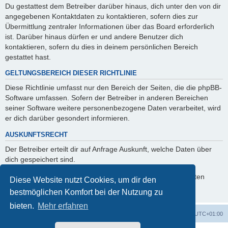
Du gestattest dem Betreiber darüber hinaus, dich unter den von dir
angegebenen Kontaktdaten zu kontaktieren, sofern dies zur
Übermittlung zentraler Informationen über das Board erforderlich
ist. Darüber hinaus dürfen er und andere Benutzer dich
kontaktieren, sofern du dies in deinem persönlichen Bereich
gestattet hast.
GELTUNGSBEREICH DIESER RICHTLINIE
Diese Richtlinie umfasst nur den Bereich der Seiten, die die phpBB-
Software umfassen. Sofern der Betreiber in anderen Bereichen
seiner Software weitere personenbezogene Daten verarbeitet, wird
er dich darüber gesondert informieren.
AUSKUNFTSRECHT
Der Betreiber erteilt dir auf Anfrage Auskunft, welche Daten über
dich gespeichert sind.
Du kannst jederzeit die Löschung bzw. Sperrung deiner Daten
Diese Website nutzt Cookies, um dir den
verlangen. Kontaktiere hierzu bitte den Betreiber.
bestmöglichen Komfort bei der Nutzung zu
bieten.
Mehr erfahren
Startseite
Foren-Übersicht
Alle Zeiten sind
UTC+01:00