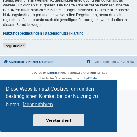
Registrierung ist in wenigen Augenblicken erledigt und ermöglicht dir, auf
weitere Funktionen zuzugreifen. Die Board-Administration kann registrierten
Benutzern auch zusätzliche Berechtigungen zuweisen. Beachte bitte unsere
Nutzungsbedingungen und die verwandten Regelungen, bevor du dich
registrierst. Bitte beachte auch die jeweiligen Forenregeln, wenn du dich in
diesem Board bewegst.
Nutzungsbedingungen
|
Datenschutzerklärung
Registrieren
Startseite
Foren-Übersicht
Alle Zeiten sind
UTC+01:00
Powered by
phpBB
® Forum Software © phpBB Limited
Deutsche Übersetzung durch
phpBB.de
Impressum
|
Datenschutz
|
Nutzungsbedingungen
Diese Website nutzt Cookies, um dir den
bestmöglichen Komfort bei der Nutzung zu
bieten.
Mehr erfahren
Verstanden!