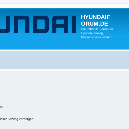
HYUNDAIF
ORUM.DE
Das offizielle Forum für
Hyundai Tuning,
Probleme oder einfach
en
ieser Sitzung verbergen