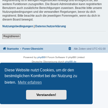
Registrierung ist in wenigen Augenblicken erledigt und ermöglicht dir, auf
weitere Funktionen zuzugreifen. Die Board-Administration kann registrierten
Benutzern auch zusätzliche Berechtigungen zuweisen. Beachte bitte unsere
Nutzungsbedingungen und die verwandten Regelungen, bevor du dich
registrierst. Bitte beachte auch die jeweiligen Forenregeln, wenn du dich in
diesem Board bewegst.
Nutzungsbedingungen
|
Datenschutzerklärung
Registrieren
Startseite
Foren-Übersicht
Alle Zeiten sind
UTC+01:00
Powered by
phpBB
® Forum Software © phpBB Limited
Deutsche Übersetzung durch
phpBB.de
Impressum
|
Datenschutz
|
Nutzungsbedingungen
Diese Website nutzt Cookies, um dir den
bestmöglichen Komfort bei der Nutzung zu
bieten.
Mehr erfahren
Verstanden!