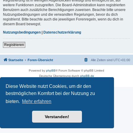
Registrierung ist in wenigen Augenblicken erledigt und ermöglicht dir, auf
weitere Funktionen zuzugreifen. Die Board-Administration kann registrierten
Benutzern auch zusätzliche Berechtigungen zuweisen. Beachte bitte unsere
Nutzungsbedingungen und die verwandten Regelungen, bevor du dich
registrierst. Bitte beachte auch die jeweiligen Forenregeln, wenn du dich in
diesem Board bewegst.
Nutzungsbedingungen
|
Datenschutzerklärung
Registrieren
Startseite
Foren-Übersicht
Alle Zeiten sind
UTC+01:00
Powered by
phpBB
® Forum Software © phpBB Limited
Deutsche Übersetzung durch
phpBB.de
Impressum
|
Datenschutz
|
Nutzungsbedingungen
Diese Website nutzt Cookies, um dir den
bestmöglichen Komfort bei der Nutzung zu
bieten.
Mehr erfahren
Verstanden!