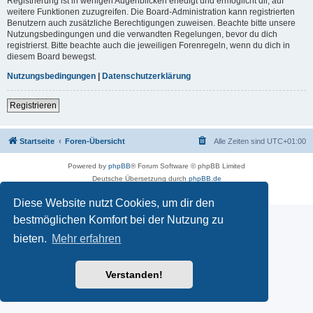
Registrierung ist in wenigen Augenblicken erledigt und ermöglicht dir, auf
weitere Funktionen zuzugreifen. Die Board-Administration kann registrierten
Benutzern auch zusätzliche Berechtigungen zuweisen. Beachte bitte unsere
Nutzungsbedingungen und die verwandten Regelungen, bevor du dich
registrierst. Bitte beachte auch die jeweiligen Forenregeln, wenn du dich in
diesem Board bewegst.
Nutzungsbedingungen
|
Datenschutzerklärung
Registrieren
Startseite
Foren-Übersicht
Alle Zeiten sind
UTC+01:00
Powered by
phpBB
® Forum Software © phpBB Limited
Deutsche Übersetzung durch
phpBB.de
Impressum
|
Datenschutz
|
Nutzungsbedingungen
Diese Website nutzt Cookies, um dir den
bestmöglichen Komfort bei der Nutzung zu
bieten.
Mehr erfahren
Verstanden!