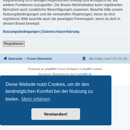
Registrierung ist in wenigen Augenblicken erledigt und ermöglicht dir, auf
weitere Funktionen zuzugreifen. Die Board-Administration kann registrierten
Benutzern auch zusätzliche Berechtigungen zuweisen. Beachte bitte unsere
Nutzungsbedingungen und die verwandten Regelungen, bevor du dich
registrierst. Bitte beachte auch die jeweiligen Forenregeln, wenn du dich in
diesem Board bewegst.
Nutzungsbedingungen
|
Datenschutzerklärung
Registrieren
Startseite
Foren-Übersicht
Alle Zeiten sind
UTC+01:00
Powered by
phpBB
® Forum Software © phpBB Limited
Deutsche Übersetzung durch
phpBB.de
Impressum
|
Datenschutz
|
Nutzungsbedingungen
Diese Website nutzt Cookies, um dir den
bestmöglichen Komfort bei der Nutzung zu
bieten.
Mehr erfahren
Verstanden!