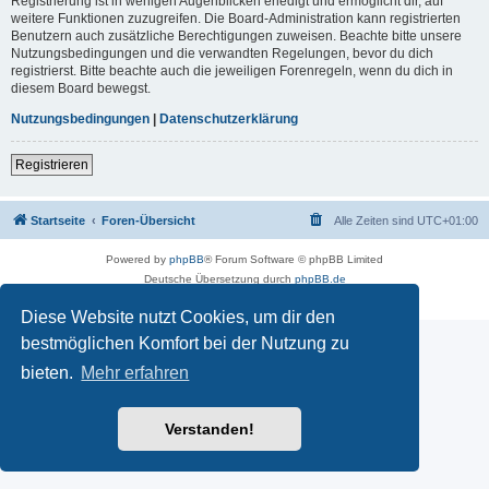
Registrierung ist in wenigen Augenblicken erledigt und ermöglicht dir, auf
weitere Funktionen zuzugreifen. Die Board-Administration kann registrierten
Benutzern auch zusätzliche Berechtigungen zuweisen. Beachte bitte unsere
Nutzungsbedingungen und die verwandten Regelungen, bevor du dich
registrierst. Bitte beachte auch die jeweiligen Forenregeln, wenn du dich in
diesem Board bewegst.
Nutzungsbedingungen
|
Datenschutzerklärung
Registrieren
Startseite
Foren-Übersicht
Alle Zeiten sind
UTC+01:00
Powered by
phpBB
® Forum Software © phpBB Limited
Deutsche Übersetzung durch
phpBB.de
Impressum
|
Datenschutz
|
Nutzungsbedingungen
Diese Website nutzt Cookies, um dir den
bestmöglichen Komfort bei der Nutzung zu
bieten.
Mehr erfahren
Verstanden!