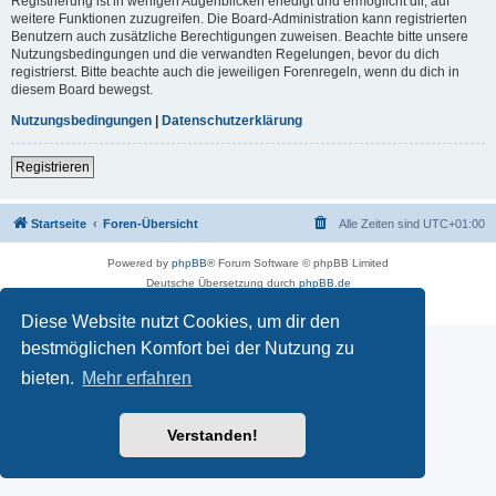
Registrierung ist in wenigen Augenblicken erledigt und ermöglicht dir, auf
weitere Funktionen zuzugreifen. Die Board-Administration kann registrierten
Benutzern auch zusätzliche Berechtigungen zuweisen. Beachte bitte unsere
Nutzungsbedingungen und die verwandten Regelungen, bevor du dich
registrierst. Bitte beachte auch die jeweiligen Forenregeln, wenn du dich in
diesem Board bewegst.
Nutzungsbedingungen
|
Datenschutzerklärung
Registrieren
Startseite
Foren-Übersicht
Alle Zeiten sind
UTC+01:00
Powered by
phpBB
® Forum Software © phpBB Limited
Deutsche Übersetzung durch
phpBB.de
Impressum
|
Datenschutz
|
Nutzungsbedingungen
Diese Website nutzt Cookies, um dir den
bestmöglichen Komfort bei der Nutzung zu
bieten.
Mehr erfahren
Verstanden!