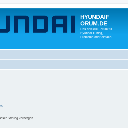
HYUNDAIF
ORUM.DE
Das offizielle Forum für
Hyundai Tuning,
Probleme oder einfach
en
ieser Sitzung verbergen