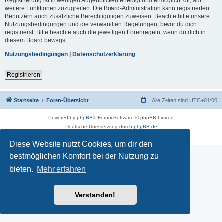
Registrierung ist in wenigen Augenblicken erledigt und ermöglicht dir, auf
weitere Funktionen zuzugreifen. Die Board-Administration kann registrierten
Benutzern auch zusätzliche Berechtigungen zuweisen. Beachte bitte unsere
Nutzungsbedingungen und die verwandten Regelungen, bevor du dich
registrierst. Bitte beachte auch die jeweiligen Forenregeln, wenn du dich in
diesem Board bewegst.
Nutzungsbedingungen
|
Datenschutzerklärung
Registrieren
Startseite
Foren-Übersicht
Alle Zeiten sind
UTC+01:00
Powered by
phpBB
® Forum Software © phpBB Limited
Deutsche Übersetzung durch
phpBB.de
Impressum
|
Datenschutz
|
Nutzungsbedingungen
Diese Website nutzt Cookies, um dir den
bestmöglichen Komfort bei der Nutzung zu
bieten.
Mehr erfahren
Verstanden!