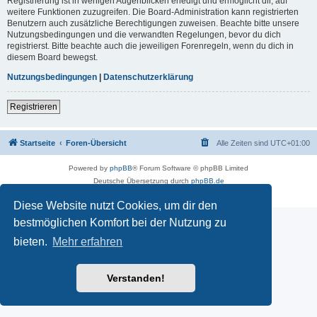
Registrierung ist in wenigen Augenblicken erledigt und ermöglicht dir, auf
weitere Funktionen zuzugreifen. Die Board-Administration kann registrierten
Benutzern auch zusätzliche Berechtigungen zuweisen. Beachte bitte unsere
Nutzungsbedingungen und die verwandten Regelungen, bevor du dich
registrierst. Bitte beachte auch die jeweiligen Forenregeln, wenn du dich in
diesem Board bewegst.
Nutzungsbedingungen
|
Datenschutzerklärung
Registrieren
Startseite
Foren-Übersicht
Alle Zeiten sind
UTC+01:00
Powered by
phpBB
® Forum Software © phpBB Limited
Deutsche Übersetzung durch
phpBB.de
Impressum
|
Datenschutz
|
Nutzungsbedingungen
Diese Website nutzt Cookies, um dir den
bestmöglichen Komfort bei der Nutzung zu
bieten.
Mehr erfahren
Verstanden!