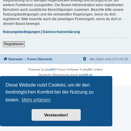
Registrierung ist in wenigen Augenblicken erledigt und ermöglicht dir, auf
weitere Funktionen zuzugreifen. Die Board-Administration kann registrierten
Benutzern auch zusätzliche Berechtigungen zuweisen. Beachte bitte unsere
Nutzungsbedingungen und die verwandten Regelungen, bevor du dich
registrierst. Bitte beachte auch die jeweiligen Forenregeln, wenn du dich in
diesem Board bewegst.
Nutzungsbedingungen
|
Datenschutzerklärung
Registrieren
Startseite
Foren-Übersicht
Alle Zeiten sind
UTC+01:00
Powered by
phpBB
® Forum Software © phpBB Limited
Deutsche Übersetzung durch
phpBB.de
Impressum
|
Datenschutz
|
Nutzungsbedingungen
Diese Website nutzt Cookies, um dir den
bestmöglichen Komfort bei der Nutzung zu
bieten.
Mehr erfahren
Verstanden!