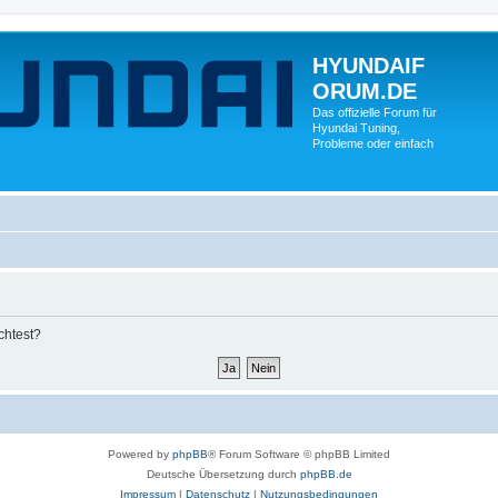
HYUNDAIF
ORUM.DE
Das offizielle Forum für
Hyundai Tuning,
Probleme oder einfach
chtest?
Powered by
phpBB
® Forum Software © phpBB Limited
Deutsche Übersetzung durch
phpBB.de
Impressum
|
Datenschutz
|
Nutzungsbedingungen