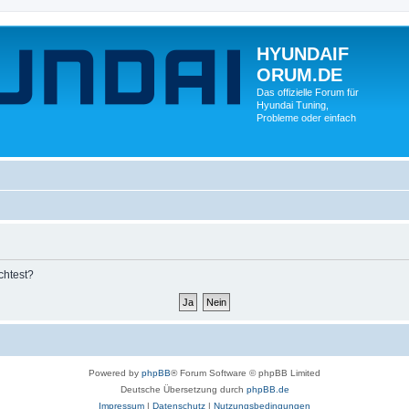
HYUNDAIF
ORUM.DE
Das offizielle Forum für
Hyundai Tuning,
Probleme oder einfach
chtest?
Powered by
phpBB
® Forum Software © phpBB Limited
Deutsche Übersetzung durch
phpBB.de
Impressum
|
Datenschutz
|
Nutzungsbedingungen