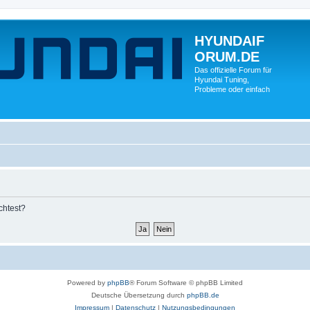
HYUNDAIF
ORUM.DE
Das offizielle Forum für
Hyundai Tuning,
Probleme oder einfach
chtest?
Powered by
phpBB
® Forum Software © phpBB Limited
Deutsche Übersetzung durch
phpBB.de
Impressum
|
Datenschutz
|
Nutzungsbedingungen