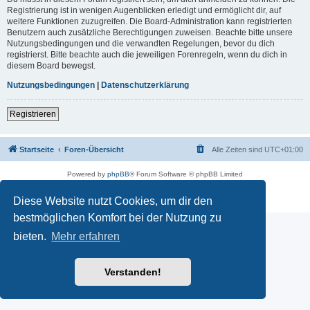
Registrierung ist in wenigen Augenblicken erledigt und ermöglicht dir, auf
weitere Funktionen zuzugreifen. Die Board-Administration kann registrierten
Benutzern auch zusätzliche Berechtigungen zuweisen. Beachte bitte unsere
Nutzungsbedingungen und die verwandten Regelungen, bevor du dich
registrierst. Bitte beachte auch die jeweiligen Forenregeln, wenn du dich in
diesem Board bewegst.
Nutzungsbedingungen
|
Datenschutzerklärung
Registrieren
Startseite
Foren-Übersicht
Alle Zeiten sind
UTC+01:00
Powered by
phpBB
® Forum Software © phpBB Limited
Deutsche Übersetzung durch
phpBB.de
Impressum
|
Datenschutz
|
Nutzungsbedingungen
Diese Website nutzt Cookies, um dir den
bestmöglichen Komfort bei der Nutzung zu
bieten.
Mehr erfahren
Verstanden!