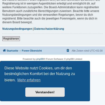
Registrierung ist in wenigen Augenblicken erledigt und ermöglicht dir, auf
weitere Funktionen zuzugreifen. Die Board-Administration kann registrierten
Benutzern auch zusätzliche Berechtigungen zuweisen. Beachte bitte unsere
Nutzungsbedingungen und die verwandten Regelungen, bevor du dich
registrierst. Bitte beachte auch die jeweiligen Forenregeln, wenn du dich in
diesem Board bewegst.
Nutzungsbedingungen
|
Datenschutzerklärung
Registrieren
Startseite
Foren-Übersicht
Alle Zeiten sind
UTC+01:00
Powered by
phpBB
® Forum Software © phpBB Limited
Deutsche Übersetzung durch
phpBB.de
Impressum
|
Datenschutz
|
Nutzungsbedingungen
Diese Website nutzt Cookies, um dir den
bestmöglichen Komfort bei der Nutzung zu
bieten.
Mehr erfahren
Verstanden!