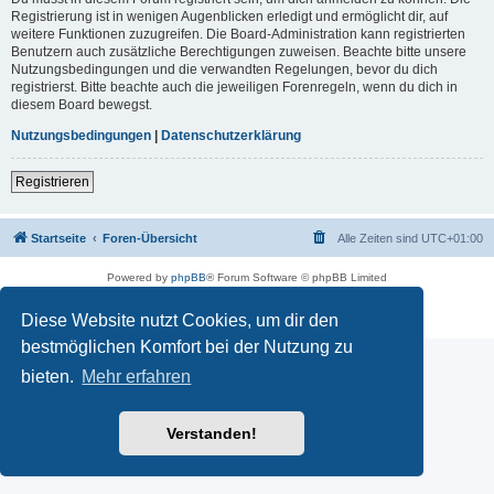
Registrierung ist in wenigen Augenblicken erledigt und ermöglicht dir, auf
weitere Funktionen zuzugreifen. Die Board-Administration kann registrierten
Benutzern auch zusätzliche Berechtigungen zuweisen. Beachte bitte unsere
Nutzungsbedingungen und die verwandten Regelungen, bevor du dich
registrierst. Bitte beachte auch die jeweiligen Forenregeln, wenn du dich in
diesem Board bewegst.
Nutzungsbedingungen
|
Datenschutzerklärung
Registrieren
Startseite
Foren-Übersicht
Alle Zeiten sind
UTC+01:00
Powered by
phpBB
® Forum Software © phpBB Limited
Deutsche Übersetzung durch
phpBB.de
Impressum
|
Datenschutz
|
Nutzungsbedingungen
Diese Website nutzt Cookies, um dir den
bestmöglichen Komfort bei der Nutzung zu
bieten.
Mehr erfahren
Verstanden!