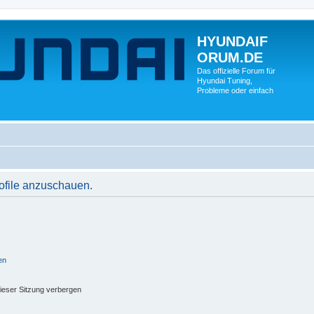
HYUNDAIF
ORUM.DE
Das offizielle Forum für
Hyundai Tuning,
Probleme oder einfach
rofile anzuschauen.
en
ieser Sitzung verbergen