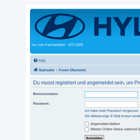
nur zum Fachsimpeln! - EST.2000
FAQ
Startseite
Foren-Übersicht
Du musst registriert und angemeldet sein, um P
Benutzername:
Passwort:
Ich habe mein Passwort vergessen
Die Aktivierungs-E-Mail erneut send
Angemeldet bleiben
Meinen Online-Status während d