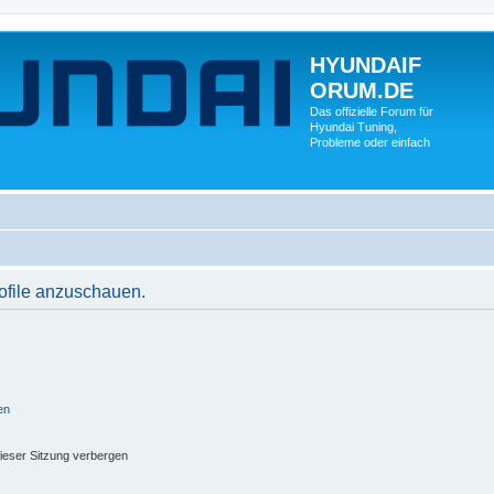
HYUNDAIF
ORUM.DE
Das offizielle Forum für
Hyundai Tuning,
Probleme oder einfach
rofile anzuschauen.
en
ieser Sitzung verbergen