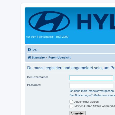
nur zum Fachsimpeln! - EST.2000
FAQ
Startseite
Foren-Übersicht
Du musst registriert und angemeldet sein, um P
Benutzername:
Passwort:
Ich habe mein Passwort vergessen
Die Aktivierungs-E-Mail erneut send
Angemeldet bleiben
Meinen Online-Status während d