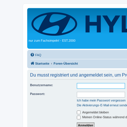
nur zum Fachsimpeln! - EST.2000
FAQ
Startseite
Foren-Übersicht
Du musst registriert und angemeldet sein, um P
Benutzername:
Passwort:
Ich habe mein Passwort vergessen
Die Aktivierungs-E-Mail erneut send
Angemeldet bleiben
Meinen Online-Status während d