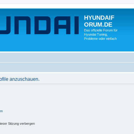
HYUNDAIF
ORUM.DE
Das offizielle Forum für
Hyundai Tuning,
Probleme oder einfach
rofile anzuschauen.
en
ieser Sitzung verbergen