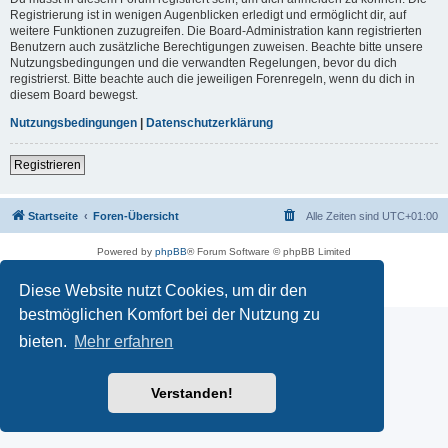
Registrierung ist in wenigen Augenblicken erledigt und ermöglicht dir, auf
weitere Funktionen zuzugreifen. Die Board-Administration kann registrierten
Benutzern auch zusätzliche Berechtigungen zuweisen. Beachte bitte unsere
Nutzungsbedingungen und die verwandten Regelungen, bevor du dich
registrierst. Bitte beachte auch die jeweiligen Forenregeln, wenn du dich in
diesem Board bewegst.
Nutzungsbedingungen
|
Datenschutzerklärung
Registrieren
Startseite
Foren-Übersicht
Alle Zeiten sind
UTC+01:00
Powered by
phpBB
® Forum Software © phpBB Limited
Deutsche Übersetzung durch
phpBB.de
Impressum
|
Datenschutz
|
Nutzungsbedingungen
Diese Website nutzt Cookies, um dir den
bestmöglichen Komfort bei der Nutzung zu
bieten.
Mehr erfahren
Verstanden!