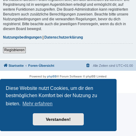
Registrierung ist in wenigen Augenblicken erledigt und ermöglicht dir, auf
weitere Funktionen zuzugreifen. Die Board-Administration kann registrierten
Benutzern auch zusätzliche Berechtigungen zuweisen. Beachte bitte unsere
Nutzungsbedingungen und die verwandten Regelungen, bevor du dich
registrierst. Bitte beachte auch die jeweiligen Forenregeln, wenn du dich in
diesem Board bewegst.
Nutzungsbedingungen
|
Datenschutzerklärung
Registrieren
Startseite
Foren-Übersicht
Alle Zeiten sind
UTC+01:00
Powered by
phpBB
® Forum Software © phpBB Limited
Deutsche Übersetzung durch
phpBB.de
Impressum
|
Datenschutz
|
Nutzungsbedingungen
Diese Website nutzt Cookies, um dir den
bestmöglichen Komfort bei der Nutzung zu
bieten.
Mehr erfahren
Verstanden!