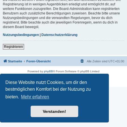
Registrierung ist in wenigen Augenblicken erledigt und ermöglicht dir, auf
weitere Funktionen zuzugreifen. Die Board-Administration kann registrierten
Benutzern auch zusätzliche Berechtigungen zuweisen. Beachte bitte unsere
Nutzungsbedingungen und die verwandten Regelungen, bevor du dich
registrierst. Bitte beachte auch die jeweiligen Forenregeln, wenn du dich in
diesem Board bewegst.
Nutzungsbedingungen
|
Datenschutzerklärung
Registrieren
Startseite
Foren-Übersicht
Alle Zeiten sind
UTC+01:00
Powered by
phpBB
® Forum Software © phpBB Limited
Deutsche Übersetzung durch
phpBB.de
Impressum
|
Datenschutz
|
Nutzungsbedingungen
Diese Website nutzt Cookies, um dir den
bestmöglichen Komfort bei der Nutzung zu
bieten.
Mehr erfahren
Verstanden!