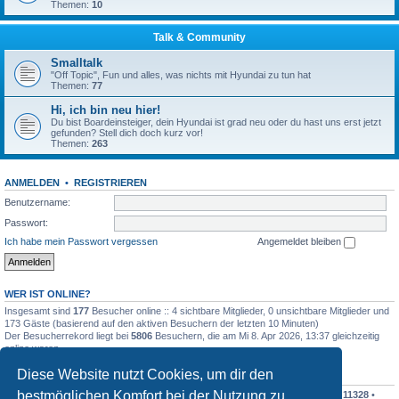
Themen:
10
Talk & Community
Smalltalk
"Off Topic", Fun und alles, was nichts mit Hyundai zu tun hat
Themen:
77
Hi, ich bin neu hier!
Du bist Boardeinsteiger, dein Hyundai ist grad neu oder du hast uns erst jetzt
gefunden? Stell dich doch kurz vor!
Themen:
263
ANMELDEN
•
REGISTRIEREN
Benutzername:
Passwort:
Ich habe mein Passwort vergessen
Angemeldet bleiben
WER IST ONLINE?
Insgesamt sind
177
Besucher online :: 4 sichtbare Mitglieder, 0 unsichtbare Mitglieder und
173 Gäste (basierend auf den aktiven Besuchern der letzten 10 Minuten)
Der Besucherrekord liegt bei
5806
Besuchern, die am Mi 8. Apr 2026, 13:37 gleichzeitig
online waren.
Diese Website nutzt Cookies, um dir den
STATISTIK
bestmöglichen Komfort bei der Nutzung zu
Beiträge insgesamt
342545
• Themen insgesamt
30366
• Mitglieder insgesamt
11328
•