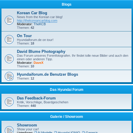
Blogs
Korean Car Blog
News from the Korean car blog!
http://thekoreancarblog.com
Moderator:
TheKCB
Themen:
42
On Tour
Hyundaiforum.de on tour!
Themen:
18
David Blume Photography
Das Forum unseres Forenfotografen. Ihr findet tolle neue Bilder und auch den
einen oder anderen Tipp.
Moderator:
DaveX
Themen:
10
Hyundaiforum.de Benutzer Blogs
Themen:
12
Das Hyundai Forum
Das Feedback-Forum
Kritik, Vorschläge, Boardgeschehen
Themen:
440
Galerie / Showroom
Showroom
Show your car!
Unterforen:
N Modelle
,
Hyundai IONIQ
,
Genesis