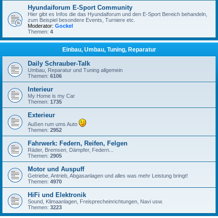
Hyundaiforum E-Sport Community
Hier gibt es Infos die das Hyundaiforum und den E-Sport Bereich behandeln,
zum Beispiel besondere Events, Turniere etc.
Moderator:
Gockel
Themen:
4
Einbau, Umbau, Tuning, Reparatur
Daily Schrauber-Talk
Umbau, Reparatur und Tuning allgemein
Themen:
6106
Interieur
My Home is my Car
Themen:
1735
Exterieur
Außen rum ums Auto
Themen:
2952
Fahrwerk: Federn, Reifen, Felgen
Räder, Bremsen, Dämpfer, Federn...
Themen:
2905
Motor und Auspuff
Getriebe, Antrieb, Abgasanlagen und alles was mehr Leistung bringt!
Themen:
4970
HiFi und Elektronik
Sound, Klimaanlagen, Freisprecheinrichtungen, Navi usw.
Themen:
3223