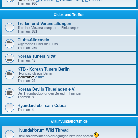
Themen:
980
Clubs und Treffen
Treffen und Veranstaltungen
Termine, Veranstaltungsorte, Einladungen
Themen:
851
Clubs-Allgemein
Allgemeines über die Clubs
Themen:
259
Korean Tuners NRW
Themen:
45
KTB - Korean Tuners Berlin
Hyundaiclub aus Berlin
Moderator:
joshito
Themen:
24
Korean Devils Thueringen e.V.
Der Hyundaiclub für den Bereich Thüringen
Themen:
8
Hyundaiclub Team Cobra
Themen:
4
wiki.hyundaiforum.de
Hyundaiforum Wiki Thread
Diskussion/Wünsche/Anregungen bitte hier posten