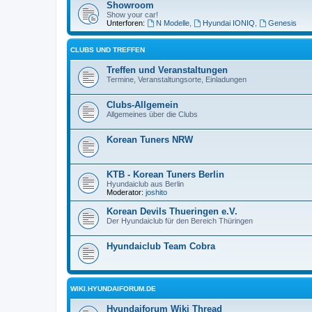
Showroom
Show your car!
Unterforen:
N Modelle
,
Hyundai IONIQ
,
Genesis
CLUBS UND TREFFEN
Treffen und Veranstaltungen
Termine, Veranstaltungsorte, Einladungen
Clubs-Allgemein
Allgemeines über die Clubs
Korean Tuners NRW
KTB - Korean Tuners Berlin
Hyundaiclub aus Berlin
Moderator:
joshito
Korean Devils Thueringen e.V.
Der Hyundaiclub für den Bereich Thüringen
Hyundaiclub Team Cobra
WIKI.HYUNDAIFORUM.DE
Hyundaiforum Wiki Thread