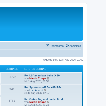
Registrieren
Anmelden
Aktuelle Zeit: Sa 8. Aug 2026, 11:00
BEITRÄGE
LETZTER BEITRAG
Re: Lüfter zu laut beim IX 20
51723
N
von
Martin Coupe
e
Mi 5. Aug 2026, 21:30
u
e
Re: Sportauspuff Facelift Rüc…
636
s
N
von
LoveAccent
t
e
Sa 8. Aug 2026, 07:57
e
u
r
e
Re: Guten Tag und danke für d…
4781
B
s
N
von
Martin Coupe
e
t
e
Mi 5. Aug 2026, 21:31