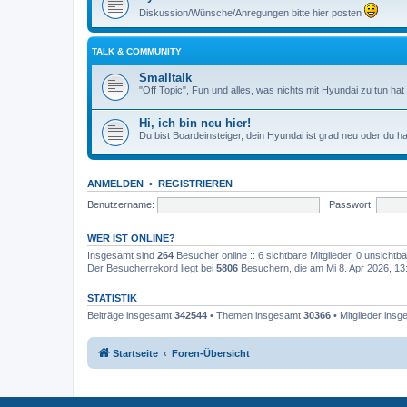
Diskussion/Wünsche/Anregungen bitte hier posten
TALK & COMMUNITY
Smalltalk
"Off Topic", Fun und alles, was nichts mit Hyundai zu tun hat
Hi, ich bin neu hier!
Du bist Boardeinsteiger, dein Hyundai ist grad neu oder du ha
ANMELDEN
•
REGISTRIEREN
Benutzername:
Passwort:
WER IST ONLINE?
Insgesamt sind
264
Besucher online :: 6 sichtbare Mitglieder, 0 unsicht
Der Besucherrekord liegt bei
5806
Besuchern, die am Mi 8. Apr 2026, 13:3
STATISTIK
Beiträge insgesamt
342544
• Themen insgesamt
30366
• Mitglieder ins
Startseite
Foren-Übersicht