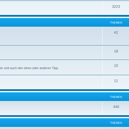
3223
THEMEN
42
18
10
lder und auch den einen oder anderen Tipp.
12
THEMEN
440
THEMEN