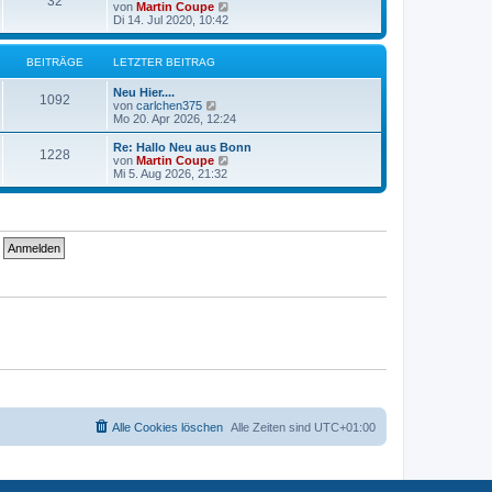
32
N
von
Martin Coupe
r
B
e
Di 14. Jul 2020, 10:42
a
e
u
g
i
e
t
s
BEITRÄGE
LETZTER BEITRAG
r
t
a
e
g
Neu Hier....
r
1092
N
von
carlchen375
B
e
Mo 20. Apr 2026, 12:24
e
u
i
e
Re: Hallo Neu aus Bonn
t
1228
s
N
von
Martin Coupe
r
t
e
Mi 5. Aug 2026, 21:32
a
e
u
g
r
e
B
s
e
t
i
e
t
r
r
B
a
e
g
i
t
r
a
g
Alle Cookies löschen
Alle Zeiten sind
UTC+01:00