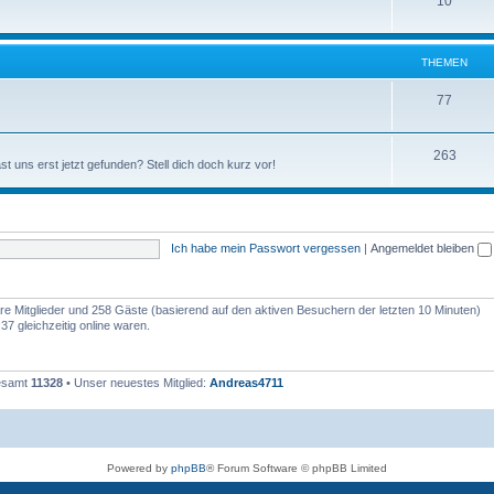
10
THEMEN
77
263
st uns erst jetzt gefunden? Stell dich doch kurz vor!
Ich habe mein Passwort vergessen
|
Angemeldet bleiben
bare Mitglieder und 258 Gäste (basierend auf den aktiven Besuchern der letzten 10 Minuten)
7 gleichzeitig online waren.
gesamt
11328
• Unser neuestes Mitglied:
Andreas4711
Powered by
phpBB
® Forum Software © phpBB Limited
Deutsche Übersetzung durch
phpBB.de