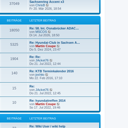
g
Sachsenring Accent x3
r
37049
N
von
ChrisB
B
e
Fr 20. Mär 2026, 18:54
e
u
i
e
t
s
r
BEITRÄGE
LETZTER BEITRAG
t
a
e
g
Re: 58. Int. Osnabrücker ADAC…
r
18050
N
von
MSCOS
B
e
Di 14. Jul 2026, 18:50
e
u
i
e
Re: Hyundai-Club in Sachsen A…
t
5325
s
N
von
Martin Coupe
r
t
e
Do 5. Dez 2024, 23:47
a
e
u
g
r
e
Re: Re:
1904
B
s
N
von
JAcket76
e
t
e
Do 21. Jul 2022, 12:44
i
e
u
t
r
e
Re: KTB Terminkalender 2016
r
140
B
s
N
von
joshito
a
e
t
e
Mo 22. Feb 2016, 17:10
g
i
e
u
t
r
e
Re:
r
B
15
s
N
von
JAcket76
a
e
t
e
Do 21. Jul 2022, 12:45
g
i
e
u
t
r
e
Re: hyundaitreffen 2014
r
B
10
s
N
von
Martin Coupe
a
e
t
e
So 17. Jul 2022, 19:46
g
i
e
u
t
r
e
r
B
s
BEITRÄGE
LETZTER BEITRAG
a
e
t
g
i
e
Re: Wiki User / wiki help
t
r