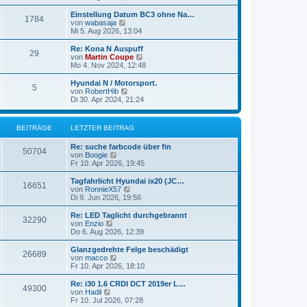
i
e
u
t
r
e
Einstellung Datum BC3 ohne Na…
r
1784
B
s
N
von
wabasaja
a
e
t
e
Mi 5. Aug 2026, 13:04
g
i
e
u
t
r
e
Re: Kona N Auspuff
r
29
B
s
N
von
Martin Coupe
a
e
t
e
Mo 4. Nov 2024, 12:48
g
i
e
u
t
r
e
Hyundai N / Motorsport.
r
5
B
s
N
von
RobertHib
a
e
t
e
Di 30. Apr 2024, 21:24
g
i
e
u
t
r
e
r
B
s
BEITRÄGE
LETZTER BEITRAG
a
e
t
g
i
e
Re: suche farbcode über fin
t
r
50704
N
von
Boogie
r
B
e
Fr 10. Apr 2026, 19:45
a
e
u
g
i
e
Tagfahrlicht Hyundai ix20 (JC…
t
16651
s
N
von
RonnieX57
r
t
e
Di 9. Jun 2026, 19:56
a
e
u
g
r
e
Re: LED Taglicht durchgebrannt
32290
B
s
N
von
Enzio
e
t
e
Do 6. Aug 2026, 12:39
i
e
u
t
r
e
Glanzgedrehte Felge beschädigt
r
26689
B
s
N
von
macco
a
e
t
e
Fr 10. Apr 2026, 18:10
g
i
e
u
t
r
e
Re: i30 1.6 CRDI DCT 2019er L…
r
49300
B
s
N
von
Hadil
a
e
t
e
Fr 10. Jul 2026, 07:28
g
i
e