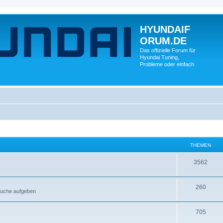
HYUNDAIF
ORUM.DE
Das offizielle Forum für
Hyundai Tuning,
Probleme oder einfach
THEMEN
3562
260
esuche aufgeben
705