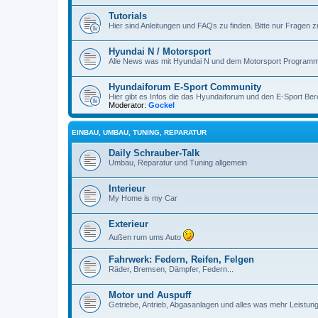
Tutorials
Hier sind Anleitungen und FAQs zu finden. Bitte nur Fragen 
Hyundai N / Motorsport
Alle News was mit Hyundai N und dem Motorsport Programm
Hyundaiforum E-Sport Community
Hier gibt es Infos die das Hyundaiforum und den E-Sport Ber
Moderator:
Gockel
EINBAU, UMBAU, TUNING, REPARATUR
Daily Schrauber-Talk
Umbau, Reparatur und Tuning allgemein
Interieur
My Home is my Car
Exterieur
Außen rum ums Auto
Fahrwerk: Federn, Reifen, Felgen
Räder, Bremsen, Dämpfer, Federn...
Motor und Auspuff
Getriebe, Antrieb, Abgasanlagen und alles was mehr Leistung 