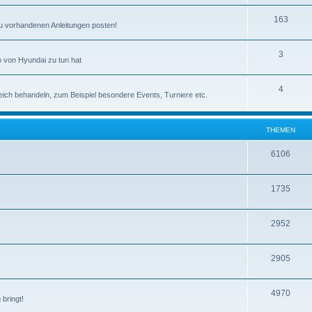
163
zu vorhandenen Anleitungen posten!
3
 von Hyundai zu tun hat
4
eich behandeln, zum Beispiel besondere Events, Turniere etc.
THEMEN
6106
1735
2952
2905
4970
bringt!