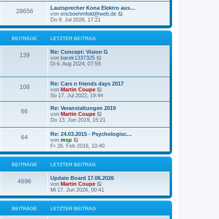
u
t
r
e
Lautsprecher Kona Elektro aus…
r
28656
B
s
N
von
ericboehmfeld@web.de
a
e
t
e
Do 9. Jul 2026, 17:21
g
i
e
u
t
r
e
r
B
s
BEITRÄGE
LETZTER BEITRAG
a
e
t
g
i
e
Re: Concept: Vision G
t
r
139
N
von
barek1337325
r
B
e
Di 6. Aug 2024, 07:59
a
e
u
g
i
e
t
s
Re: Cars n friends days 2017
r
108
t
N
von
Martin Coupe
a
e
e
So 17. Jul 2022, 19:44
g
r
u
B
e
Re: Veranstaltungen 2019
e
66
s
N
von
Martin Coupe
i
t
e
Do 13. Jun 2019, 15:21
t
e
u
r
r
e
a
Re: 24.03.2015 - Psychologisc…
B
64
s
N
g
von
msp
e
t
e
Fr 26. Feb 2016, 10:40
i
e
u
t
r
e
r
B
s
BEITRÄGE
LETZTER BEITRAG
a
e
t
g
i
e
Update Board 17.06.2026
t
r
4696
N
von
Martin Coupe
r
B
e
Mi 17. Jun 2026, 00:41
a
e
u
g
i
e
t
s
BEITRÄGE
LETZTER BEITRAG
r
t
a
e