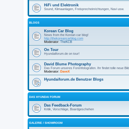
HiFi und Elektronik
Sound, Klimaanlagen, Freisprecheinrichtungen, Navi usw.
BLOGS
Korean Car Blog
News from the Korean car blog!
http://thekoreancarblog.com
Moderator:
TheKCB
On Tour
Hyundaiforum.de on tour!
David Blume Photography
Das Forum unseres Forenfotografen. Ihr findet tolle neue Bi
Moderator:
DaveX
Hyundaiforum.de Benutzer Blogs
DAS HYUNDAI FORUM
Das Feedback-Forum
Kritik, Vorschläge, Boardgeschehen
GALERIE / SHOWROOM