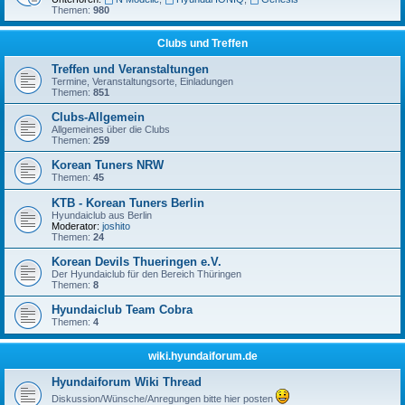
Themen:
980
Clubs und Treffen
Treffen und Veranstaltungen
Termine, Veranstaltungsorte, Einladungen
Themen:
851
Clubs-Allgemein
Allgemeines über die Clubs
Themen:
259
Korean Tuners NRW
Themen:
45
KTB - Korean Tuners Berlin
Hyundaiclub aus Berlin
Moderator:
joshito
Themen:
24
Korean Devils Thueringen e.V.
Der Hyundaiclub für den Bereich Thüringen
Themen:
8
Hyundaiclub Team Cobra
Themen:
4
wiki.hyundaiforum.de
Hyundaiforum Wiki Thread
Diskussion/Wünsche/Anregungen bitte hier posten