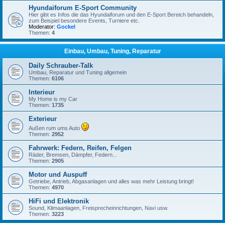
Hyundaiforum E-Sport Community
Hier gibt es Infos die das Hyundaiforum und den E-Sport Bereich behandeln,
zum Beispiel besondere Events, Turniere etc.
Moderator:
Gockel
Themen:
4
Einbau, Umbau, Tuning, Reparatur
Daily Schrauber-Talk
Umbau, Reparatur und Tuning allgemein
Themen:
6106
Interieur
My Home is my Car
Themen:
1735
Exterieur
Außen rum ums Auto
Themen:
2952
Fahrwerk: Federn, Reifen, Felgen
Räder, Bremsen, Dämpfer, Federn...
Themen:
2905
Motor und Auspuff
Getriebe, Antrieb, Abgasanlagen und alles was mehr Leistung bringt!
Themen:
4970
HiFi und Elektronik
Sound, Klimaanlagen, Freisprecheinrichtungen, Navi usw.
Themen:
3223