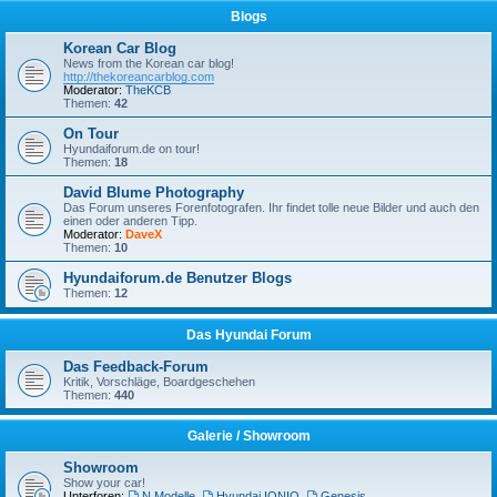
Blogs
Korean Car Blog
News from the Korean car blog!
http://thekoreancarblog.com
Moderator:
TheKCB
Themen:
42
On Tour
Hyundaiforum.de on tour!
Themen:
18
David Blume Photography
Das Forum unseres Forenfotografen. Ihr findet tolle neue Bilder und auch den
einen oder anderen Tipp.
Moderator:
DaveX
Themen:
10
Hyundaiforum.de Benutzer Blogs
Themen:
12
Das Hyundai Forum
Das Feedback-Forum
Kritik, Vorschläge, Boardgeschehen
Themen:
440
Galerie / Showroom
Showroom
Show your car!
Unterforen:
N Modelle
,
Hyundai IONIQ
,
Genesis