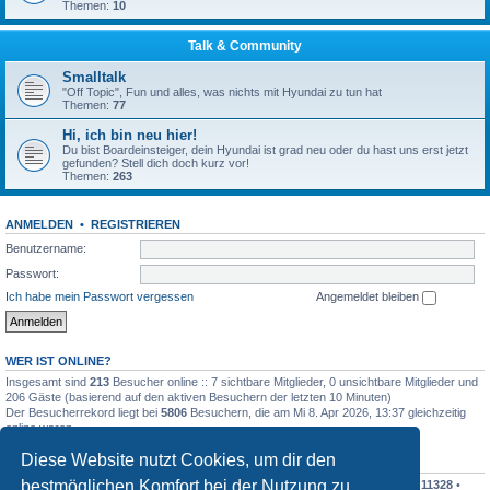
Themen:
10
Talk & Community
Smalltalk
"Off Topic", Fun und alles, was nichts mit Hyundai zu tun hat
Themen:
77
Hi, ich bin neu hier!
Du bist Boardeinsteiger, dein Hyundai ist grad neu oder du hast uns erst jetzt
gefunden? Stell dich doch kurz vor!
Themen:
263
ANMELDEN
•
REGISTRIEREN
Benutzername:
Passwort:
Ich habe mein Passwort vergessen
Angemeldet bleiben
WER IST ONLINE?
Insgesamt sind
213
Besucher online :: 7 sichtbare Mitglieder, 0 unsichtbare Mitglieder und
206 Gäste (basierend auf den aktiven Besuchern der letzten 10 Minuten)
Der Besucherrekord liegt bei
5806
Besuchern, die am Mi 8. Apr 2026, 13:37 gleichzeitig
online waren.
Diese Website nutzt Cookies, um dir den
STATISTIK
bestmöglichen Komfort bei der Nutzung zu
Beiträge insgesamt
342544
• Themen insgesamt
30366
• Mitglieder insgesamt
11328
•