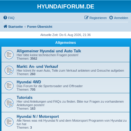
HYUNDAIFORUM.DE
FAQ
Registrieren
Anmelden
Startseite
Foren-Übersicht
Aktuelle Zeit: Do 6. Aug 2026, 21:36
Allgemeines
Allgemeiner Hyundai und Auto Talk
Hier bitte keine technischen Fragen posten!
Themen:
3562
Markt: An- und Verkauf
Hier könnt ihr euer Auto, Teile zum Verkauf anbieten und Gesuche aufgeben
Themen:
260
Hyundai 4WD
Das Forum für die Sportsroader und Offroader
Themen:
705
Tutorials
Hier sind Anleitungen und FAQs zu finden. Bitte nur Fragen zu vorhandenen
Anleitungen posten!
Themen:
163
Hyundai N / Motorsport
Alle News was mit Hyundai N und dem Motorsport Programm von Hyundai zu
tun hat
Themen:
3