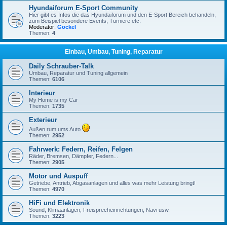
Hyundaiforum E-Sport Community
Hier gibt es Infos die das Hyundaiforum und den E-Sport Bereich behandeln,
zum Beispiel besondere Events, Turniere etc.
Moderator:
Gockel
Themen:
4
Einbau, Umbau, Tuning, Reparatur
Daily Schrauber-Talk
Umbau, Reparatur und Tuning allgemein
Themen:
6106
Interieur
My Home is my Car
Themen:
1735
Exterieur
Außen rum ums Auto
Themen:
2952
Fahrwerk: Federn, Reifen, Felgen
Räder, Bremsen, Dämpfer, Federn...
Themen:
2905
Motor und Auspuff
Getriebe, Antrieb, Abgasanlagen und alles was mehr Leistung bringt!
Themen:
4970
HiFi und Elektronik
Sound, Klimaanlagen, Freisprecheinrichtungen, Navi usw.
Themen:
3223