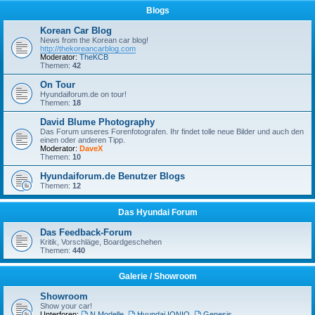
Blogs
Korean Car Blog
News from the Korean car blog!
http://thekoreancarblog.com
Moderator:
TheKCB
Themen:
42
On Tour
Hyundaiforum.de on tour!
Themen:
18
David Blume Photography
Das Forum unseres Forenfotografen. Ihr findet tolle neue Bilder und auch den
einen oder anderen Tipp.
Moderator:
DaveX
Themen:
10
Hyundaiforum.de Benutzer Blogs
Themen:
12
Das Hyundai Forum
Das Feedback-Forum
Kritik, Vorschläge, Boardgeschehen
Themen:
440
Galerie / Showroom
Showroom
Show your car!
Unterforen:
N Modelle
,
Hyundai IONIQ
,
Genesis