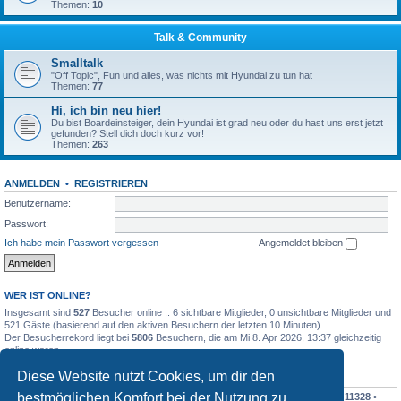
Themen:
10
Talk & Community
Smalltalk
"Off Topic", Fun und alles, was nichts mit Hyundai zu tun hat
Themen:
77
Hi, ich bin neu hier!
Du bist Boardeinsteiger, dein Hyundai ist grad neu oder du hast uns erst jetzt
gefunden? Stell dich doch kurz vor!
Themen:
263
ANMELDEN
•
REGISTRIEREN
Benutzername:
Passwort:
Ich habe mein Passwort vergessen
Angemeldet bleiben
WER IST ONLINE?
Insgesamt sind
527
Besucher online :: 6 sichtbare Mitglieder, 0 unsichtbare Mitglieder und
521 Gäste (basierend auf den aktiven Besuchern der letzten 10 Minuten)
Der Besucherrekord liegt bei
5806
Besuchern, die am Mi 8. Apr 2026, 13:37 gleichzeitig
online waren.
Diese Website nutzt Cookies, um dir den
STATISTIK
bestmöglichen Komfort bei der Nutzung zu
Beiträge insgesamt
342543
• Themen insgesamt
30366
• Mitglieder insgesamt
11328
•