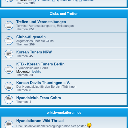
Themen:
980
Clubs und Treffen
Treffen und Veranstaltungen
Termine, Veranstaltungsorte, Einladungen
Themen:
851
Clubs-Allgemein
Allgemeines über die Clubs
Themen:
259
Korean Tuners NRW
Themen:
45
KTB - Korean Tuners Berlin
Hyundaiclub aus Berlin
Moderator:
joshito
Themen:
24
Korean Devils Thueringen e.V.
Der Hyundaiclub für den Bereich Thüringen
Themen:
8
Hyundaiclub Team Cobra
Themen:
4
wiki.hyundaiforum.de
Hyundaiforum Wiki Thread
Diskussion/Wünsche/Anregungen bitte hier posten