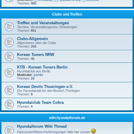
Themen:
980
Clubs und Treffen
Treffen und Veranstaltungen
Termine, Veranstaltungsorte, Einladungen
Themen:
851
Clubs-Allgemein
Allgemeines über die Clubs
Themen:
259
Korean Tuners NRW
Themen:
45
KTB - Korean Tuners Berlin
Hyundaiclub aus Berlin
Moderator:
joshito
Themen:
24
Korean Devils Thueringen e.V.
Der Hyundaiclub für den Bereich Thüringen
Themen:
8
Hyundaiclub Team Cobra
Themen:
4
wiki.hyundaiforum.de
Hyundaiforum Wiki Thread
Diskussion/Wünsche/Anregungen bitte hier posten