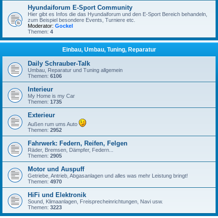
Hyundaiforum E-Sport Community
Hier gibt es Infos die das Hyundaiforum und den E-Sport Bereich behandeln,
zum Beispiel besondere Events, Turniere etc.
Moderator:
Gockel
Themen:
4
Einbau, Umbau, Tuning, Reparatur
Daily Schrauber-Talk
Umbau, Reparatur und Tuning allgemein
Themen:
6106
Interieur
My Home is my Car
Themen:
1735
Exterieur
Außen rum ums Auto
Themen:
2952
Fahrwerk: Federn, Reifen, Felgen
Räder, Bremsen, Dämpfer, Federn...
Themen:
2905
Motor und Auspuff
Getriebe, Antrieb, Abgasanlagen und alles was mehr Leistung bringt!
Themen:
4970
HiFi und Elektronik
Sound, Klimaanlagen, Freisprecheinrichtungen, Navi usw.
Themen:
3223