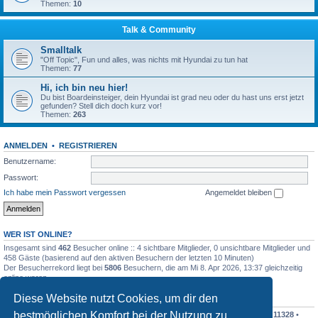
Themen:
10
Talk & Community
Smalltalk
"Off Topic", Fun und alles, was nichts mit Hyundai zu tun hat
Themen:
77
Hi, ich bin neu hier!
Du bist Boardeinsteiger, dein Hyundai ist grad neu oder du hast uns erst jetzt
gefunden? Stell dich doch kurz vor!
Themen:
263
ANMELDEN
•
REGISTRIEREN
Benutzername:
Passwort:
Ich habe mein Passwort vergessen
Angemeldet bleiben
WER IST ONLINE?
Insgesamt sind
462
Besucher online :: 4 sichtbare Mitglieder, 0 unsichtbare Mitglieder und
458 Gäste (basierend auf den aktiven Besuchern der letzten 10 Minuten)
Der Besucherrekord liegt bei
5806
Besuchern, die am Mi 8. Apr 2026, 13:37 gleichzeitig
online waren.
Diese Website nutzt Cookies, um dir den
STATISTIK
bestmöglichen Komfort bei der Nutzung zu
Beiträge insgesamt
342542
• Themen insgesamt
30366
• Mitglieder insgesamt
11328
•