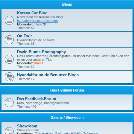
Blogs
Korean Car Blog
News from the Korean car blog!
http://thekoreancarblog.com
Moderator:
TheKCB
Themen:
42
On Tour
Hyundaiforum.de on tour!
Themen:
18
David Blume Photography
Das Forum unseres Forenfotografen. Ihr findet tolle neue Bilder und auch den
einen oder anderen Tipp.
Moderator:
DaveX
Themen:
10
Hyundaiforum.de Benutzer Blogs
Themen:
12
Das Hyundai Forum
Das Feedback-Forum
Kritik, Vorschläge, Boardgeschehen
Themen:
440
Galerie / Showroom
Showroom
Show your car!
Unterforen:
N Modelle
,
Hyundai IONIQ
,
Genesis