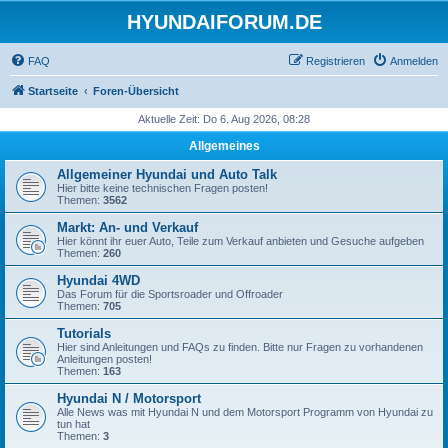
HYUNDAIFORUM.DE
FAQ
Registrieren
Anmelden
Startseite
Foren-Übersicht
Aktuelle Zeit: Do 6. Aug 2026, 08:28
Allgemeines
Allgemeiner Hyundai und Auto Talk
Hier bitte keine technischen Fragen posten!
Themen:
3562
Markt: An- und Verkauf
Hier könnt ihr euer Auto, Teile zum Verkauf anbieten und Gesuche aufgeben
Themen:
260
Hyundai 4WD
Das Forum für die Sportsroader und Offroader
Themen:
705
Tutorials
Hier sind Anleitungen und FAQs zu finden. Bitte nur Fragen zu vorhandenen
Anleitungen posten!
Themen:
163
Hyundai N / Motorsport
Alle News was mit Hyundai N und dem Motorsport Programm von Hyundai zu
tun hat
Themen:
3