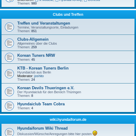
Themen:
980
Clubs und Treffen
Treffen und Veranstaltungen
Termine, Veranstaltungsorte, Einladungen
Themen:
851
Clubs-Allgemein
Allgemeines über die Clubs
Themen:
259
Korean Tuners NRW
Themen:
45
KTB - Korean Tuners Berlin
Hyundaiclub aus Berlin
Moderator:
joshito
Themen:
24
Korean Devils Thueringen e.V.
Der Hyundaiclub für den Bereich Thüringen
Themen:
8
Hyundaiclub Team Cobra
Themen:
4
wiki.hyundaiforum.de
Hyundaiforum Wiki Thread
Diskussion/Wünsche/Anregungen bitte hier posten