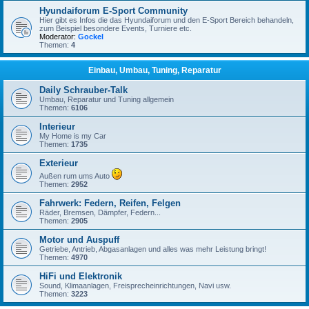
Hyundaiforum E-Sport Community
Hier gibt es Infos die das Hyundaiforum und den E-Sport Bereich behandeln,
zum Beispiel besondere Events, Turniere etc.
Moderator:
Gockel
Themen:
4
Einbau, Umbau, Tuning, Reparatur
Daily Schrauber-Talk
Umbau, Reparatur und Tuning allgemein
Themen:
6106
Interieur
My Home is my Car
Themen:
1735
Exterieur
Außen rum ums Auto
Themen:
2952
Fahrwerk: Federn, Reifen, Felgen
Räder, Bremsen, Dämpfer, Federn...
Themen:
2905
Motor und Auspuff
Getriebe, Antrieb, Abgasanlagen und alles was mehr Leistung bringt!
Themen:
4970
HiFi und Elektronik
Sound, Klimaanlagen, Freisprecheinrichtungen, Navi usw.
Themen:
3223