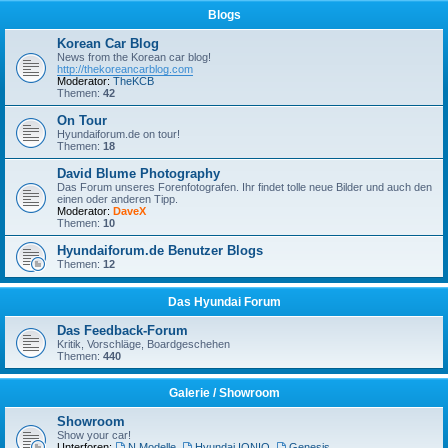
Blogs
Korean Car Blog
News from the Korean car blog!
http://thekoreancarblog.com
Moderator:
TheKCB
Themen:
42
On Tour
Hyundaiforum.de on tour!
Themen:
18
David Blume Photography
Das Forum unseres Forenfotografen. Ihr findet tolle neue Bilder und auch den
einen oder anderen Tipp.
Moderator:
DaveX
Themen:
10
Hyundaiforum.de Benutzer Blogs
Themen:
12
Das Hyundai Forum
Das Feedback-Forum
Kritik, Vorschläge, Boardgeschehen
Themen:
440
Galerie / Showroom
Showroom
Show your car!
Unterforen:
N Modelle
,
Hyundai IONIQ
,
Genesis