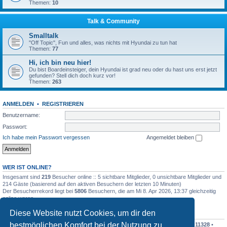
Themen:
10
Talk & Community
Smalltalk
"Off Topic", Fun und alles, was nichts mit Hyundai zu tun hat
Themen:
77
Hi, ich bin neu hier!
Du bist Boardeinsteiger, dein Hyundai ist grad neu oder du hast uns erst jetzt
gefunden? Stell dich doch kurz vor!
Themen:
263
ANMELDEN
•
REGISTRIEREN
Benutzername:
Passwort:
Ich habe mein Passwort vergessen
Angemeldet bleiben
WER IST ONLINE?
Insgesamt sind
219
Besucher online :: 5 sichtbare Mitglieder, 0 unsichtbare Mitglieder und
214 Gäste (basierend auf den aktiven Besuchern der letzten 10 Minuten)
Der Besucherrekord liegt bei
5806
Besuchern, die am Mi 8. Apr 2026, 13:37 gleichzeitig
online waren.
Diese Website nutzt Cookies, um dir den
STATISTIK
bestmöglichen Komfort bei der Nutzung zu
Beiträge insgesamt
342544
• Themen insgesamt
30366
• Mitglieder insgesamt
11328
•