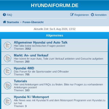
HYUNDAIFORUM.DE
FAQ
Registrieren
Anmelden
Startseite
Foren-Übersicht
Aktuelle Zeit: Sa 8. Aug 2026, 13:52
Allgemeines
Allgemeiner Hyundai und Auto Talk
Hier bitte keine technischen Fragen posten!
Themen:
3562
Markt: An- und Verkauf
Hier könnt ihr euer Auto, Teile zum Verkauf anbieten und Gesuche aufgeben
Themen:
260
Hyundai 4WD
Das Forum für die Sportsroader und Offroader
Themen:
705
Tutorials
Hier sind Anleitungen und FAQs zu finden. Bitte nur Fragen zu vorhandenen
Anleitungen posten!
Themen:
163
Hyundai N / Motorsport
Alle News was mit Hyundai N und dem Motorsport Programm von Hyundai zu
tun hat
Themen:
3