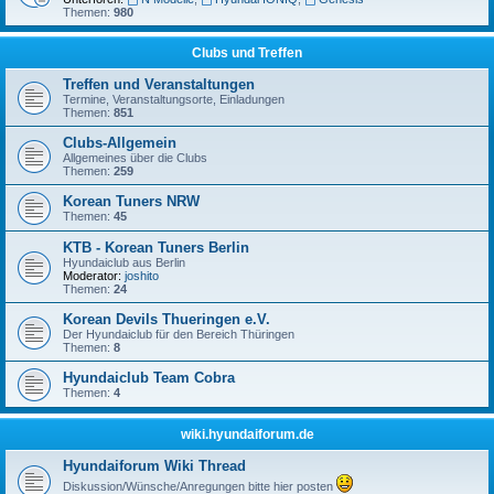
Themen:
980
Clubs und Treffen
Treffen und Veranstaltungen
Termine, Veranstaltungsorte, Einladungen
Themen:
851
Clubs-Allgemein
Allgemeines über die Clubs
Themen:
259
Korean Tuners NRW
Themen:
45
KTB - Korean Tuners Berlin
Hyundaiclub aus Berlin
Moderator:
joshito
Themen:
24
Korean Devils Thueringen e.V.
Der Hyundaiclub für den Bereich Thüringen
Themen:
8
Hyundaiclub Team Cobra
Themen:
4
wiki.hyundaiforum.de
Hyundaiforum Wiki Thread
Diskussion/Wünsche/Anregungen bitte hier posten