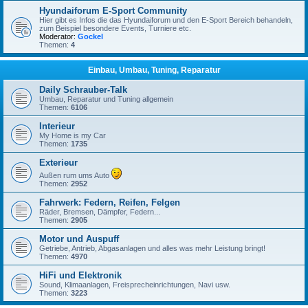
Hyundaiforum E-Sport Community
Hier gibt es Infos die das Hyundaiforum und den E-Sport Bereich behandeln,
zum Beispiel besondere Events, Turniere etc.
Moderator:
Gockel
Themen:
4
Einbau, Umbau, Tuning, Reparatur
Daily Schrauber-Talk
Umbau, Reparatur und Tuning allgemein
Themen:
6106
Interieur
My Home is my Car
Themen:
1735
Exterieur
Außen rum ums Auto
Themen:
2952
Fahrwerk: Federn, Reifen, Felgen
Räder, Bremsen, Dämpfer, Federn...
Themen:
2905
Motor und Auspuff
Getriebe, Antrieb, Abgasanlagen und alles was mehr Leistung bringt!
Themen:
4970
HiFi und Elektronik
Sound, Klimaanlagen, Freisprecheinrichtungen, Navi usw.
Themen:
3223