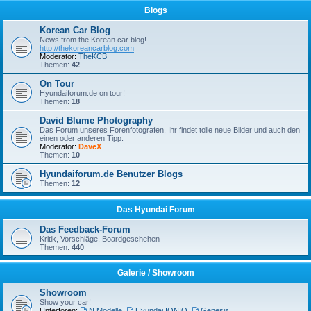
Blogs
Korean Car Blog
News from the Korean car blog!
http://thekoreancarblog.com
Moderator:
TheKCB
Themen:
42
On Tour
Hyundaiforum.de on tour!
Themen:
18
David Blume Photography
Das Forum unseres Forenfotografen. Ihr findet tolle neue Bilder und auch den
einen oder anderen Tipp.
Moderator:
DaveX
Themen:
10
Hyundaiforum.de Benutzer Blogs
Themen:
12
Das Hyundai Forum
Das Feedback-Forum
Kritik, Vorschläge, Boardgeschehen
Themen:
440
Galerie / Showroom
Showroom
Show your car!
Unterforen:
N Modelle
,
Hyundai IONIQ
,
Genesis