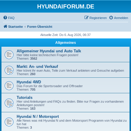
HYUNDAIFORUM.DE
FAQ
Registrieren
Anmelden
Startseite
Foren-Übersicht
Aktuelle Zeit: Do 6. Aug 2026, 06:37
Allgemeines
Allgemeiner Hyundai und Auto Talk
Hier bitte keine technischen Fragen posten!
Themen:
3562
Markt: An- und Verkauf
Hier könnt ihr euer Auto, Teile zum Verkauf anbieten und Gesuche aufgeben
Themen:
260
Hyundai 4WD
Das Forum für die Sportsroader und Offroader
Themen:
705
Tutorials
Hier sind Anleitungen und FAQs zu finden. Bitte nur Fragen zu vorhandenen
Anleitungen posten!
Themen:
163
Hyundai N / Motorsport
Alle News was mit Hyundai N und dem Motorsport Programm von Hyundai zu
tun hat
Themen:
3