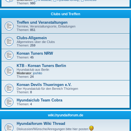
Themen:
980
Clubs und Treffen
Treffen und Veranstaltungen
Termine, Veranstaltungsorte, Einladungen
Themen:
851
Clubs-Allgemein
Allgemeines über die Clubs
Themen:
259
Korean Tuners NRW
Themen:
45
KTB - Korean Tuners Berlin
Hyundaiclub aus Berlin
Moderator:
joshito
Themen:
24
Korean Devils Thueringen e.V.
Der Hyundaiclub für den Bereich Thüringen
Themen:
8
Hyundaiclub Team Cobra
Themen:
4
wiki.hyundaiforum.de
Hyundaiforum Wiki Thread
Diskussion/Wünsche/Anregungen bitte hier posten