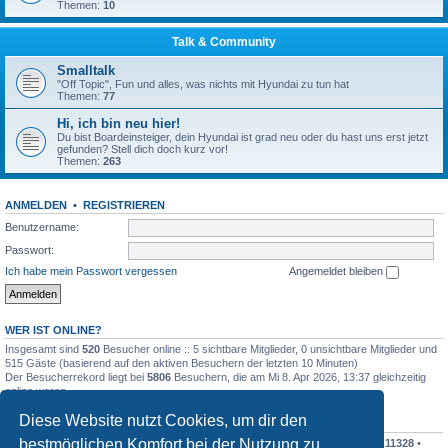
Themen:
10
Talk & Community
Smalltalk
"Off Topic", Fun und alles, was nichts mit Hyundai zu tun hat
Themen:
77
Hi, ich bin neu hier!
Du bist Boardeinsteiger, dein Hyundai ist grad neu oder du hast uns erst jetzt
gefunden? Stell dich doch kurz vor!
Themen:
263
ANMELDEN
•
REGISTRIEREN
Benutzername:
Passwort:
Ich habe mein Passwort vergessen
Angemeldet bleiben
WER IST ONLINE?
Insgesamt sind
520
Besucher online :: 5 sichtbare Mitglieder, 0 unsichtbare Mitglieder und
515 Gäste (basierend auf den aktiven Besuchern der letzten 10 Minuten)
Der Besucherrekord liegt bei
5806
Besuchern, die am Mi 8. Apr 2026, 13:37 gleichzeitig
online waren.
Diese Website nutzt Cookies, um dir den
STATISTIK
bestmöglichen Komfort bei der Nutzung zu
Beiträge insgesamt
342543
• Themen insgesamt
30366
• Mitglieder insgesamt
11328
•