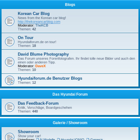
Blogs
Korean Car Blog
News from the Korean car blog!
http://thekoreancarblog.com
Moderator:
TheKCB
Themen:
42
On Tour
Hyundaiforum.de on tour!
Themen:
18
David Blume Photography
Das Forum unseres Forenfotografen. Ihr findet tolle neue Bilder und auch den
einen oder anderen Tipp.
Moderator:
DaveX
Themen:
10
Hyundaiforum.de Benutzer Blogs
Themen:
12
Das Hyundai Forum
Das Feedback-Forum
Kritik, Vorschläge, Boardgeschehen
Themen:
440
Galerie / Showroom
Showroom
Show your car!
Unterforen:
N Modelle
,
Hyundai IONIQ
,
Genesis