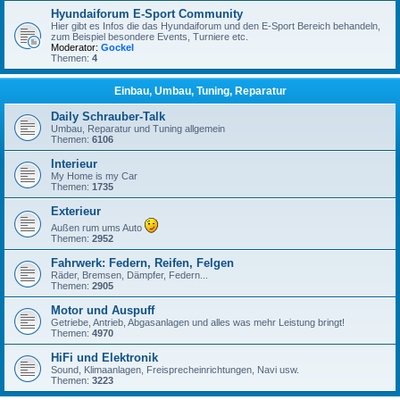
Hyundaiforum E-Sport Community
Hier gibt es Infos die das Hyundaiforum und den E-Sport Bereich behandeln,
zum Beispiel besondere Events, Turniere etc.
Moderator:
Gockel
Themen:
4
Einbau, Umbau, Tuning, Reparatur
Daily Schrauber-Talk
Umbau, Reparatur und Tuning allgemein
Themen:
6106
Interieur
My Home is my Car
Themen:
1735
Exterieur
Außen rum ums Auto
Themen:
2952
Fahrwerk: Federn, Reifen, Felgen
Räder, Bremsen, Dämpfer, Federn...
Themen:
2905
Motor und Auspuff
Getriebe, Antrieb, Abgasanlagen und alles was mehr Leistung bringt!
Themen:
4970
HiFi und Elektronik
Sound, Klimaanlagen, Freisprecheinrichtungen, Navi usw.
Themen:
3223