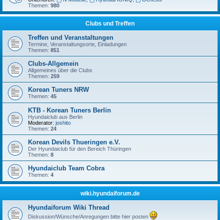
Themen:
980
Clubs und Treffen
Treffen und Veranstaltungen
Termine, Veranstaltungsorte, Einladungen
Themen:
851
Clubs-Allgemein
Allgemeines über die Clubs
Themen:
259
Korean Tuners NRW
Themen:
45
KTB - Korean Tuners Berlin
Hyundaiclub aus Berlin
Moderator:
joshito
Themen:
24
Korean Devils Thueringen e.V.
Der Hyundaiclub für den Bereich Thüringen
Themen:
8
Hyundaiclub Team Cobra
Themen:
4
wiki.hyundaiforum.de
Hyundaiforum Wiki Thread
Diskussion/Wünsche/Anregungen bitte hier posten