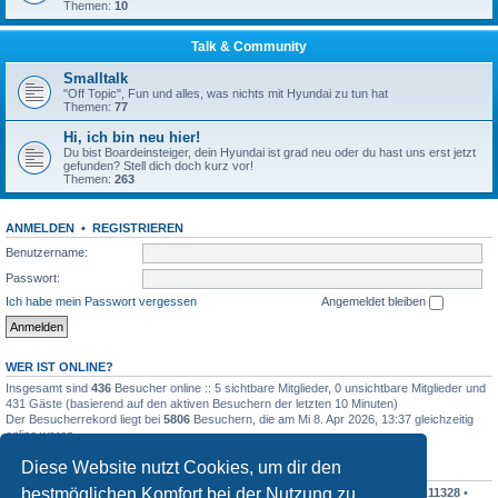
Themen:
10
Talk & Community
Smalltalk
"Off Topic", Fun und alles, was nichts mit Hyundai zu tun hat
Themen:
77
Hi, ich bin neu hier!
Du bist Boardeinsteiger, dein Hyundai ist grad neu oder du hast uns erst jetzt
gefunden? Stell dich doch kurz vor!
Themen:
263
ANMELDEN
•
REGISTRIEREN
Benutzername:
Passwort:
Ich habe mein Passwort vergessen
Angemeldet bleiben
WER IST ONLINE?
Insgesamt sind
436
Besucher online :: 5 sichtbare Mitglieder, 0 unsichtbare Mitglieder und
431 Gäste (basierend auf den aktiven Besuchern der letzten 10 Minuten)
Der Besucherrekord liegt bei
5806
Besuchern, die am Mi 8. Apr 2026, 13:37 gleichzeitig
online waren.
Diese Website nutzt Cookies, um dir den
STATISTIK
bestmöglichen Komfort bei der Nutzung zu
Beiträge insgesamt
342543
• Themen insgesamt
30366
• Mitglieder insgesamt
11328
•