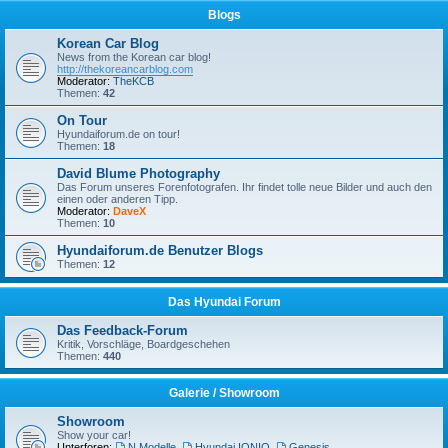
Blogs
Korean Car Blog
News from the Korean car blog!
http://thekoreancarblog.com
Moderator:
TheKCB
Themen:
42
On Tour
Hyundaiforum.de on tour!
Themen:
18
David Blume Photography
Das Forum unseres Forenfotografen. Ihr findet tolle neue Bilder und auch den
einen oder anderen Tipp.
Moderator:
DaveX
Themen:
10
Hyundaiforum.de Benutzer Blogs
Themen:
12
Das Hyundai Forum
Das Feedback-Forum
Kritik, Vorschläge, Boardgeschehen
Themen:
440
Galerie / Showroom
Showroom
Show your car!
Unterforen:
N Modelle
,
Hyundai IONIQ
,
Genesis