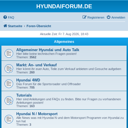
HYUNDAIFORUM.DE
FAQ
Registrieren
Anmelden
Startseite
Foren-Übersicht
Aktuelle Zeit: Fr 7. Aug 2026, 18:43
Allgemeines
Allgemeiner Hyundai und Auto Talk
Hier bitte keine technischen Fragen posten!
Themen:
3562
Markt: An- und Verkauf
Hier könnt ihr euer Auto, Teile zum Verkauf anbieten und Gesuche aufgeben
Themen:
260
Hyundai 4WD
Das Forum für die Sportsroader und Offroader
Themen:
705
Tutorials
Hier sind Anleitungen und FAQs zu finden. Bitte nur Fragen zu vorhandenen
Anleitungen posten!
Themen:
163
Hyundai N / Motorsport
Alle News was mit Hyundai N und dem Motorsport Programm von Hyundai zu
tun hat
Themen:
3