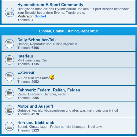
Hyundaiforum E-Sport Community
Hier gibt es Infos die das Hyundaiforum und den E-Sport Bereich behandeln,
zum Beispiel besondere Events, Turniere etc.
Moderator:
Gockel
Themen:
4
Einbau, Umbau, Tuning, Reparatur
Daily Schrauber-Talk
Umbau, Reparatur und Tuning allgemein
Themen:
6106
Interieur
My Home is my Car
Themen:
1735
Exterieur
Außen rum ums Auto
Themen:
2952
Fahrwerk: Federn, Reifen, Felgen
Räder, Bremsen, Dämpfer, Federn...
Themen:
2905
Motor und Auspuff
Getriebe, Antrieb, Abgasanlagen und alles was mehr Leistung bringt!
Themen:
4970
HiFi und Elektronik
Sound, Klimaanlagen, Freisprecheinrichtungen, Navi usw.
Themen:
3223