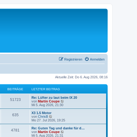
Registrieren
Anmelden
Aktuelle Zeit: Do 6. Aug 2026, 08:16
BEITRÄGE
LETZTER BEITRAG
Re: Lüfter zu laut beim IX 20
51723
N
von
Martin Coupe
e
Mi 5. Aug 2026, 21:30
u
e
X3 1.5 Motor
635
s
N
von
ChrisB
t
e
Mo 27. Jul 2026, 19:25
e
u
r
e
Re: Guten Tag und danke für d…
4781
B
s
N
von
Martin Coupe
e
t
e
Mi 5. Aug 2026, 21:31