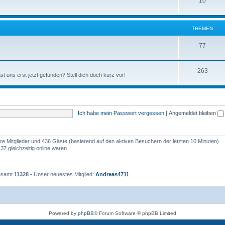
10
THEMEN
77
263
st uns erst jetzt gefunden? Stell dich doch kurz vor!
Ich habe mein Passwort vergessen
|
Angemeldet bleiben
bare Mitglieder und 436 Gäste (basierend auf den aktiven Besuchern der letzten 10 Minuten)
7 gleichzeitig online waren.
gesamt
11328
• Unser neuestes Mitglied:
Andreas4711
Powered by
phpBB
® Forum Software © phpBB Limited
Deutsche Übersetzung durch
phpBB.de