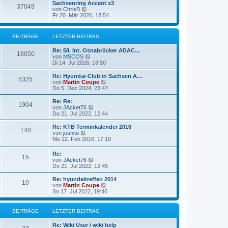
g
Sachsenring Accent x3
r
37049
N
von
ChrisB
B
e
Fr 20. Mär 2026, 18:54
e
u
i
e
t
s
r
BEITRÄGE
LETZTER BEITRAG
t
a
e
g
Re: 58. Int. Osnabrücker ADAC…
r
18050
N
von
MSCOS
B
e
Di 14. Jul 2026, 18:50
e
u
i
e
Re: Hyundai-Club in Sachsen A…
t
5325
s
N
von
Martin Coupe
r
t
e
Do 5. Dez 2024, 23:47
a
e
u
g
r
e
Re: Re:
1904
B
s
N
von
JAcket76
e
t
e
Do 21. Jul 2022, 12:44
i
e
u
t
r
e
Re: KTB Terminkalender 2016
r
140
B
s
N
von
joshito
a
e
t
e
Mo 22. Feb 2016, 17:10
g
i
e
u
t
r
e
Re:
r
B
15
s
N
von
JAcket76
a
e
t
e
Do 21. Jul 2022, 12:45
g
i
e
u
t
r
e
Re: hyundaitreffen 2014
r
B
10
s
N
von
Martin Coupe
a
e
t
e
So 17. Jul 2022, 19:46
g
i
e
u
t
r
e
r
B
s
BEITRÄGE
LETZTER BEITRAG
a
e
t
g
i
e
Re: Wiki User / wiki help
t
r