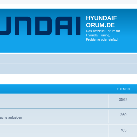
HYUNDAIF
ORUM.DE
Das offizielle Forum für
Hyundai Tuning,
Probleme oder einfach
THEMEN
3562
260
esuche aufgeben
705