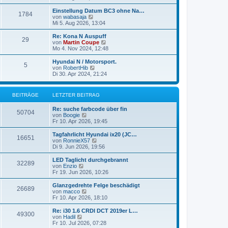
i
e
u
t
r
e
Einstellung Datum BC3 ohne Na…
r
1784
B
s
N
von
wabasaja
a
e
t
e
Mi 5. Aug 2026, 13:04
g
i
e
u
t
r
e
Re: Kona N Auspuff
r
29
B
s
N
von
Martin Coupe
a
e
t
e
Mo 4. Nov 2024, 12:48
g
i
e
u
t
r
e
Hyundai N / Motorsport.
r
5
B
s
N
von
RobertHib
a
e
t
e
Di 30. Apr 2024, 21:24
g
i
e
u
t
r
e
r
B
s
BEITRÄGE
LETZTER BEITRAG
a
e
t
g
i
e
Re: suche farbcode über fin
t
r
50704
N
von
Boogie
r
B
e
Fr 10. Apr 2026, 19:45
a
e
u
g
i
e
Tagfahrlicht Hyundai ix20 (JC…
t
16651
s
N
von
RonnieX57
r
t
e
Di 9. Jun 2026, 19:56
a
e
u
g
r
e
LED Taglicht durchgebrannt
32289
B
s
N
von
Enzio
e
t
e
Fr 19. Jun 2026, 10:26
i
e
u
t
r
e
Glanzgedrehte Felge beschädigt
r
26689
B
s
N
von
macco
a
e
t
e
Fr 10. Apr 2026, 18:10
g
i
e
u
t
r
e
Re: i30 1.6 CRDI DCT 2019er L…
r
49300
B
s
N
von
Hadil
a
e
t
e
Fr 10. Jul 2026, 07:28
g
i
e