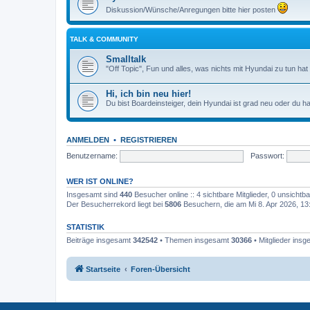
Diskussion/Wünsche/Anregungen bitte hier posten
TALK & COMMUNITY
Smalltalk
"Off Topic", Fun und alles, was nichts mit Hyundai zu tun hat
Hi, ich bin neu hier!
Du bist Boardeinsteiger, dein Hyundai ist grad neu oder du ha
ANMELDEN
•
REGISTRIEREN
Benutzername:
Passwort:
WER IST ONLINE?
Insgesamt sind
440
Besucher online :: 4 sichtbare Mitglieder, 0 unsicht
Der Besucherrekord liegt bei
5806
Besuchern, die am Mi 8. Apr 2026, 13:3
STATISTIK
Beiträge insgesamt
342542
• Themen insgesamt
30366
• Mitglieder ins
Startseite
Foren-Übersicht