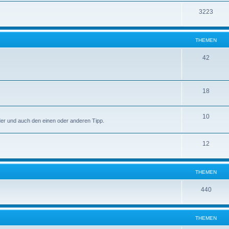
3223
THEMEN
42
18
10
lder und auch den einen oder anderen Tipp.
12
THEMEN
440
THEMEN