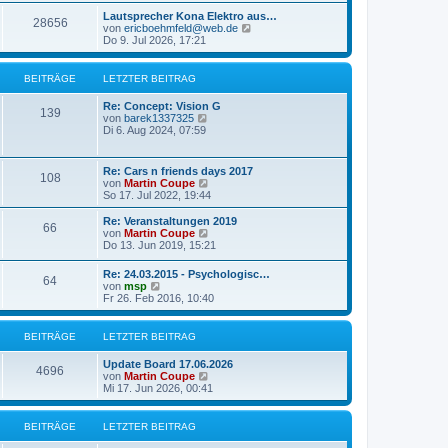
u
t
r
e
Lautsprecher Kona Elektro aus…
r
28656
B
s
N
von
ericboehmfeld@web.de
a
e
t
e
Do 9. Jul 2026, 17:21
g
i
e
u
t
r
e
r
B
s
BEITRÄGE
LETZTER BEITRAG
a
e
t
g
i
e
Re: Concept: Vision G
t
r
139
N
von
barek1337325
r
B
e
Di 6. Aug 2024, 07:59
a
e
u
g
i
e
t
s
Re: Cars n friends days 2017
r
108
t
N
von
Martin Coupe
a
e
e
So 17. Jul 2022, 19:44
g
r
u
B
e
Re: Veranstaltungen 2019
e
66
s
N
von
Martin Coupe
i
t
e
Do 13. Jun 2019, 15:21
t
e
u
r
r
e
a
Re: 24.03.2015 - Psychologisc…
B
64
s
N
g
von
msp
e
t
e
Fr 26. Feb 2016, 10:40
i
e
u
t
r
e
r
B
s
BEITRÄGE
LETZTER BEITRAG
a
e
t
g
i
e
Update Board 17.06.2026
t
r
4696
N
von
Martin Coupe
r
B
e
Mi 17. Jun 2026, 00:41
a
e
u
g
i
e
t
s
BEITRÄGE
LETZTER BEITRAG
r
t
a
e