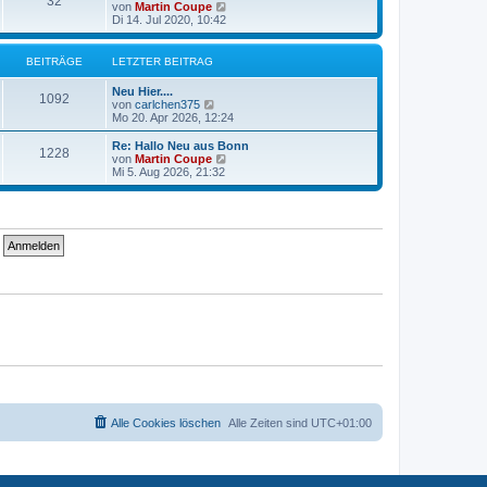
32
N
von
Martin Coupe
r
B
e
Di 14. Jul 2020, 10:42
a
e
u
g
i
e
t
s
BEITRÄGE
LETZTER BEITRAG
r
t
a
e
g
Neu Hier....
r
1092
N
von
carlchen375
B
e
Mo 20. Apr 2026, 12:24
e
u
i
e
Re: Hallo Neu aus Bonn
t
1228
s
N
von
Martin Coupe
r
t
e
Mi 5. Aug 2026, 21:32
a
e
u
g
r
e
B
s
e
t
i
e
t
r
r
B
a
e
g
i
t
r
a
g
Alle Cookies löschen
Alle Zeiten sind
UTC+01:00