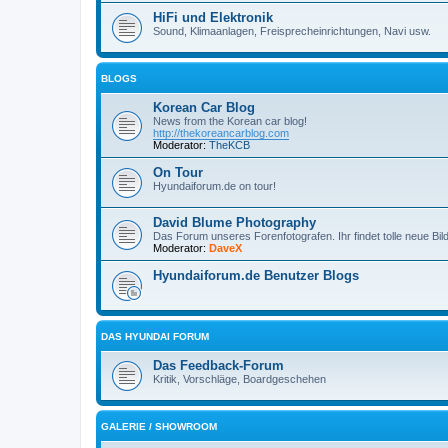
HiFi und Elektronik
Sound, Klimaanlagen, Freisprecheinrichtungen, Navi usw.
BLOGS
Korean Car Blog
News from the Korean car blog!
http://thekoreancarblog.com
Moderator:
TheKCB
On Tour
Hyundaiforum.de on tour!
David Blume Photography
Das Forum unseres Forenfotografen. Ihr findet tolle neue Bi
Moderator:
DaveX
Hyundaiforum.de Benutzer Blogs
DAS HYUNDAI FORUM
Das Feedback-Forum
Kritik, Vorschläge, Boardgeschehen
GALERIE / SHOWROOM