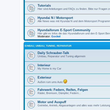
Tutorials
Hier sind Anleitungen und FAQs zu finden. Bitte nur Fragen 
Hyundai N / Motorsport
Alle News was mit Hyundai N und dem Motorsport Programm
Hyundaiforum E-Sport Community
Hier gibt es Infos die das Hyundaiforum und den E-Sport Ber
Moderator:
Gockel
EINBAU, UMBAU, TUNING, REPARATUR
Daily Schrauber-Talk
Umbau, Reparatur und Tuning allgemein
Interieur
My Home is my Car
Exterieur
Außen rum ums Auto
Fahrwerk: Federn, Reifen, Felgen
Räder, Bremsen, Dämpfer, Federn...
Motor und Auspuff
Getriebe, Antrieb, Abgasanlagen und alles was mehr Leistung 