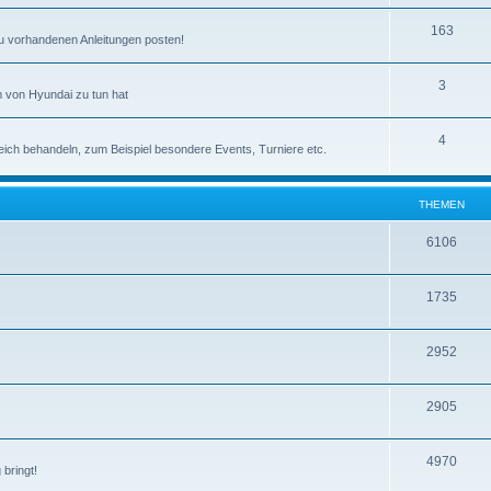
163
zu vorhandenen Anleitungen posten!
3
 von Hyundai zu tun hat
4
eich behandeln, zum Beispiel besondere Events, Turniere etc.
THEMEN
6106
1735
2952
2905
4970
bringt!