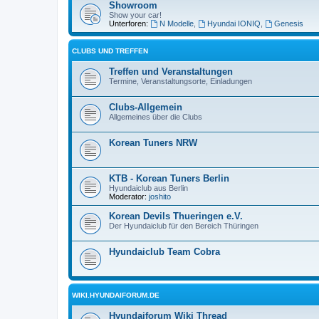
Showroom
Show your car!
Unterforen:
N Modelle
,
Hyundai IONIQ
,
Genesis
CLUBS UND TREFFEN
Treffen und Veranstaltungen
Termine, Veranstaltungsorte, Einladungen
Clubs-Allgemein
Allgemeines über die Clubs
Korean Tuners NRW
KTB - Korean Tuners Berlin
Hyundaiclub aus Berlin
Moderator:
joshito
Korean Devils Thueringen e.V.
Der Hyundaiclub für den Bereich Thüringen
Hyundaiclub Team Cobra
WIKI.HYUNDAIFORUM.DE
Hyundaiforum Wiki Thread